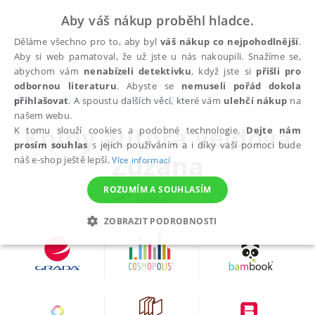
Aby váš nákup proběhl hladce.
Děláme všechno pro to, aby byl
váš nákup co nejpohodlnější
.
Aby si web pamatoval, že už jste u nás nakoupili. Snažíme se,
abychom vám
nenabízeli detektivku
, když jste si
přišli pro
odbornou literaturu
. Abyste se
nemuseli pořád dokola
autoři
Veldová Zuzana
přihlašovat
. A spoustu dalších věcí, které vám
ulehčí nákup
na
našem webu.
Knihy autora
Veldová
K tomu slouží cookies a podobné technologie.
Dejte nám
prosím souhlas
s jejich používáním a i díky vaší pomoci bude
Zuzana
náš e-shop ještě lepší.
Více informací
ROZUMÍM A SOUHLASÍM
ZOBRAZIT PODROBNOSTI
NEZBYTNÉ
ANALYTICKÉ
MARKETINGOVÉ
FUNKČNÍ
NEZAŘAZENÉ SOUBORY