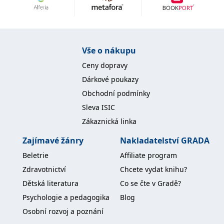
Nezbytné
Analytické
Marketingové
Funkční
Nezařazené soubory
Nezbytně nutné soubory cookie umožňují základní funkce webových
Vše o nákupu
stránek, jako je přihlášení uživatele a správa účtu. Webové stránky nelze
bez nezbytně nutných souborů cookie správně používat.
Ceny dopravy
Provider /
Dárkové poukazy
Název
Vyprší
Popis
Doména
Obchodní podmínky
CookieScriptConsent
1 měsíc
Tento soubor
CookieScript
Sleva ISIC
cookie
www.grada.cz
používá
Zákaznická linka
služba
Cookie-
Script.com k
Zajímavé žánry
Nakladatelství GRADA
zapamatování
předvoleb
Beletrie
Affiliate program
souhlasu se
soubory
Zdravotnictví
Chcete vydat knihu?
cookie
návštěvníků.
Dětská literatura
Co se čte v Gradě?
Je nutné, aby
banner
Psychologie a pedagogika
Blog
cookie
Cookie-
Osobní rozvoj a poznání
Script.com
fungoval