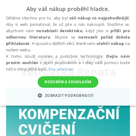
Aby váš nákup proběhl hladce.
Děláme všechno pro to, aby byl
váš nákup co nejpohodlnější
.
Aby si web pamatoval, že už jste u nás nakoupili. Snažíme se,
abychom vám
nenabízeli detektivku
, když jste si
přišli pro
odbornou literaturu
. Abyste se
nemuseli pořád dokola
autoři
Větrovská Renata
přihlašovat
. A spoustu dalších věcí, které vám
ulehčí nákup
na
našem webu.
Knihy autora
K tomu slouží cookies a podobné technologie.
Dejte nám
prosím souhlas
s jejich používáním a i díky vaší pomoci bude
Větrovská Renata
náš e-shop ještě lepší.
Více informací
ROZUMÍM A SOUHLASÍM
ZOBRAZIT PODROBNOSTI
NEZBYTNÉ
ANALYTICKÉ
MARKETINGOVÉ
FUNKČNÍ
NEZAŘAZENÉ SOUBORY