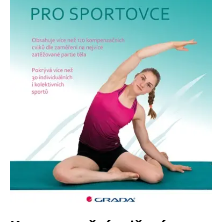
Nezbytné
Analytické
Marketingové
Funkční
Nezařazené soubory
Nezbytně nutné soubory cookie umožňují základní funkce webových
stránek, jako je přihlášení uživatele a správa účtu. Webové stránky nelze
bez nezbytně nutných souborů cookie správně používat.
Provider /
Název
Vyprší
Popis
Doména
CookieScriptConsent
1 měsíc
Tento soubor
CookieScript
cookie
www.grada.cz
používá
služba
Cookie-
Script.com k
zapamatování
předvoleb
souhlasu se
soubory
cookie
návštěvníků.
Je nutné, aby
banner
cookie
Cookie-
Script.com
fungoval