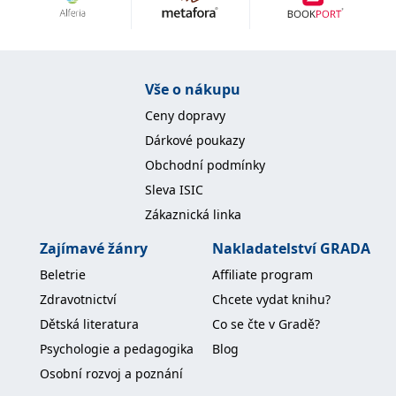
Nezbytné
Analytické
Marketingové
Funkční
Nezařazené soubory
Nezbytně nutné soubory cookie umožňují základní funkce webových
Vše o nákupu
stránek, jako je přihlášení uživatele a správa účtu. Webové stránky nelze
bez nezbytně nutných souborů cookie správně používat.
Ceny dopravy
Provider /
Dárkové poukazy
Název
Vyprší
Popis
Doména
Obchodní podmínky
CookieScriptConsent
1 měsíc
Tento soubor
CookieScript
Sleva ISIC
cookie
www.grada.cz
používá
Zákaznická linka
služba
Cookie-
Script.com k
Zajímavé žánry
Nakladatelství GRADA
zapamatování
předvoleb
Beletrie
Affiliate program
souhlasu se
soubory
Zdravotnictví
Chcete vydat knihu?
cookie
návštěvníků.
Dětská literatura
Co se čte v Gradě?
Je nutné, aby
banner
Psychologie a pedagogika
Blog
cookie
Cookie-
Osobní rozvoj a poznání
Script.com
fungoval