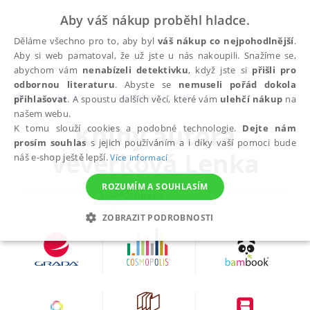
Aby váš nákup proběhl hladce.
Děláme všechno pro to, aby byl
váš nákup co nejpohodlnější
.
Aby si web pamatoval, že už jste u nás nakoupili. Snažíme se,
abychom vám
nenabízeli detektivku
, když jste si
přišli pro
odbornou literaturu
. Abyste se
nemuseli pořád dokola
autoři
Veverková Lenka
přihlašovat
. A spoustu dalších věcí, které vám
ulehčí nákup
na
našem webu.
Knihy autora
K tomu slouží cookies a podobné technologie.
Dejte nám
prosím souhlas
s jejich používáním a i díky vaší pomoci bude
Veverková Lenka
náš e-shop ještě lepší.
Více informací
ROZUMÍM A SOUHLASÍM
ZOBRAZIT PODROBNOSTI
NEZBYTNÉ
ANALYTICKÉ
MARKETINGOVÉ
FUNKČNÍ
NEZAŘAZENÉ SOUBORY