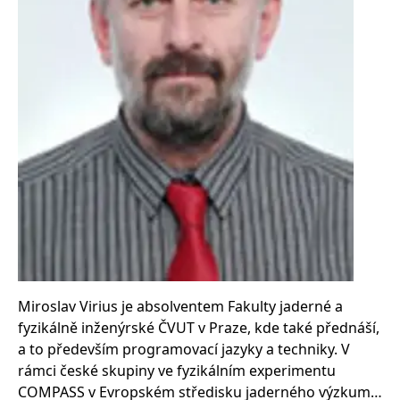
Nezbytné
Analytické
Marketingové
Funkční
Nezařazené soubory
Nezbytně nutné soubory cookie umožňují základní funkce webových
stránek, jako je přihlášení uživatele a správa účtu. Webové stránky nelze
bez nezbytně nutných souborů cookie správně používat.
Provider /
Název
Vyprší
Popis
Doména
CookieScriptConsent
1 měsíc
Tento soubor
CookieScript
cookie
www.grada.cz
používá
služba
Cookie-
Script.com k
zapamatování
předvoleb
souhlasu se
soubory
Miroslav Virius je absolventem Fakulty jaderné a
cookie
návštěvníků.
fyzikálně inženýrské ČVUT v Praze, kde také přednáší,
Je nutné, aby
banner
a to především programovací jazyky a techniky. V
cookie
rámci české skupiny ve fyzikálním experimentu
Cookie-
Script.com
COMPASS v Evropském středisku jaderného výzkumu
fungoval