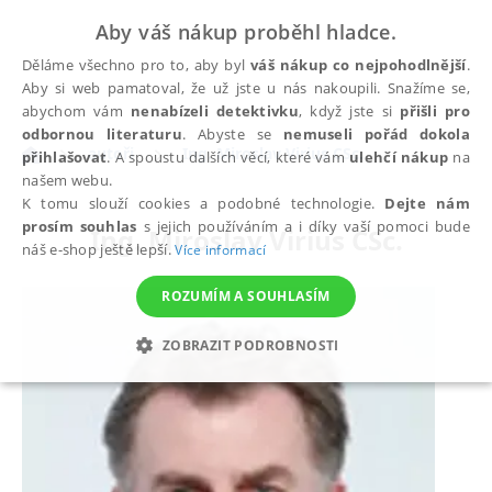
Aby váš nákup proběhl hladce.
Děláme všechno pro to, aby byl
váš nákup co nejpohodlnější
.
Aby si web pamatoval, že už jste u nás nakoupili. Snažíme se,
abychom vám
nenabízeli detektivku
, když jste si
přišli pro
odbornou literaturu
. Abyste se
nemuseli pořád dokola
autoři
Ing. Miroslav Virius CSc.
přihlašovat
. A spoustu dalších věcí, které vám
ulehčí nákup
na
našem webu.
K tomu slouží cookies a podobné technologie.
Dejte nám
prosím souhlas
s jejich používáním a i díky vaší pomoci bude
Ing. Miroslav Virius CSc.
náš e-shop ještě lepší.
Více informací
ROZUMÍM A SOUHLASÍM
ZOBRAZIT PODROBNOSTI
NEZBYTNÉ
ANALYTICKÉ
MARKETINGOVÉ
FUNKČNÍ
NEZAŘAZENÉ SOUBORY