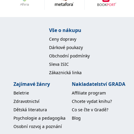
Nezbytné
Analytické
Marketingové
Funkční
Nezařazené soubory
Nezbytně nutné soubory cookie umožňují základní funkce webových
Vše o nákupu
stránek, jako je přihlášení uživatele a správa účtu. Webové stránky nelze
bez nezbytně nutných souborů cookie správně používat.
Ceny dopravy
Provider /
Dárkové poukazy
Název
Vyprší
Popis
Doména
Obchodní podmínky
CookieScriptConsent
1 měsíc
Tento soubor
CookieScript
Sleva ISIC
cookie
www.grada.cz
používá
Zákaznická linka
služba
Cookie-
Script.com k
Zajímavé žánry
Nakladatelství GRADA
zapamatování
předvoleb
Beletrie
Affiliate program
souhlasu se
soubory
Zdravotnictví
Chcete vydat knihu?
cookie
návštěvníků.
Dětská literatura
Co se čte v Gradě?
Je nutné, aby
banner
Psychologie a pedagogika
Blog
cookie
Cookie-
Osobní rozvoj a poznání
Script.com
fungoval