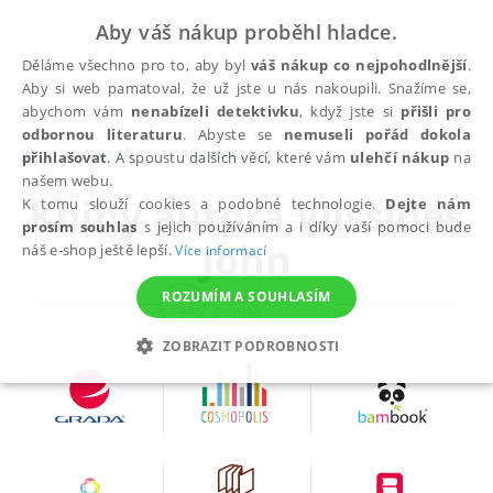
Aby váš nákup proběhl hladce.
Děláme všechno pro to, aby byl
váš nákup co nejpohodlnější
.
Aby si web pamatoval, že už jste u nás nakoupili. Snažíme se,
abychom vám
nenabízeli detektivku
, když jste si
přišli pro
odbornou literaturu
. Abyste se
nemuseli pořád dokola
autoři
Vlissides John
přihlašovat
. A spoustu dalších věcí, které vám
ulehčí nákup
na
našem webu.
Knihy autora
Vlissides
K tomu slouží cookies a podobné technologie.
Dejte nám
prosím souhlas
s jejich používáním a i díky vaší pomoci bude
John
náš e-shop ještě lepší.
Více informací
ROZUMÍM A SOUHLASÍM
ZOBRAZIT PODROBNOSTI
NEZBYTNÉ
ANALYTICKÉ
MARKETINGOVÉ
FUNKČNÍ
NEZAŘAZENÉ SOUBORY