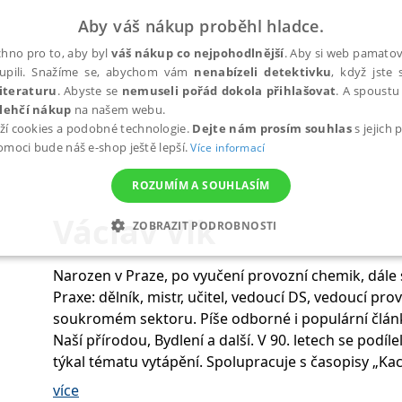
Aby váš nákup proběhl hladce.
hno pro to, aby byl
váš nákup co nejpohodlnější
. Aby si web pamatova
upili. Snažíme se, abychom vám
nenabízeli detektivku
, když jste 
iteraturu
. Abyste se
nemuseli pořád dokola přihlašovat
. A spoustu 
lehčí nákup
na našem webu.
ží cookies a podobné technologie.
Dejte nám prosím souhlas
s jejich
pomoci bude náš e-shop ještě lepší.
Více informací
ROZUMÍM A SOUHLASÍM
Václav Vlk
ZOBRAZIT PODROBNOSTI
ANALYTICKÉ
MARKETINGOVÉ
FUNKČNÍ
NEZ
Narozen v Praze, po vyučení provozní chemik, dále st
Praxe: dělník, mistr, učitel, vedoucí DS, vedoucí pr
soukromém sektoru. Píše odborné i populární článk
Nezbytné
Analytické
Marketingové
Funkční
Nezařazené soubory
Naší přírodou, Bydlení a další. V 90. letech se podíl
týkal tématu vytápění. Spolupracuje s časopisy „K
h stránek, jako je přihlášení uživatele a správa účtu. Webové stránky nelze bez nez
Oekologie". Člen E F A -Europäische Feuerstätten A
více