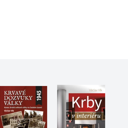
 Publishing, a.s., ERA, XYZ, Československý
 se soubory cookie návštěvníků. Je nutné, aby banner cookie
používaný k udržování proměnných relací uživatelů. Obvykle se
obrým příkladem je udržování přihlášeného stavu uživatele
y bylo možné podávat platné zprávy o používání jejich
u.
Vyprší
Popis
ění správného vzhledu dialogových oken.
1 rok
### Luigisbox???
avštívenou stránku a slouží k počítání a sledování zobrazení
jazyků a zemí
1 rok
u na sociálních médiích. Může také shromažďovat informace o
avštívené stránky.