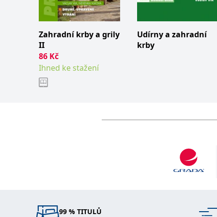
Zahradní krby a grily
Udírny a zahradní
II
krby
86
Kč
Ihned ke stažení
99 % TITULŮ