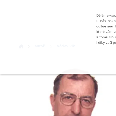
Děláme všec
u nás nako
odbornou l
které vám
u
K tomu slou
i díky vaší 
autoři
Václav Vlk
NEZBYTNÉ
Nezbytně nutné soubory cookie umožňují základní funkce webovýc
Provider /