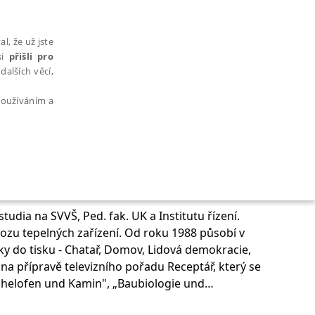
l, že už jste
si
přišli pro
dalších věcí,
 používáním a
AŘAZENÉ SOUBORY
udia na SVVŠ, Ped. fak. UK a Institutu řízení.
ovozu tepelných zařízení. Od roku 1988 působí v
y do tisku - Chatař, Domov, Lidová demokracie,
elna přípravě televizního pořadu Receptář, který se
achelofen und Kamin", „Baubiologie und
bytně nutných souborů cookie správně používat.
rbeitsgemeinschaft e.V. Je autorem odborných i