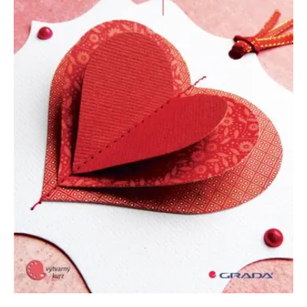
Nezbytné
Analytické
Marketingové
Funkční
Nezařazené soubory
Nezbytně nutné soubory cookie umožňují základní funkce webových
stránek, jako je přihlášení uživatele a správa účtu. Webové stránky nelze
bez nezbytně nutných souborů cookie správně používat.
Provider /
Název
Vyprší
Popis
Doména
CookieScriptConsent
1 měsíc
Tento soubor
CookieScript
cookie
www.grada.cz
používá
služba
Cookie-
Script.com k
zapamatování
předvoleb
souhlasu se
soubory
cookie
návštěvníků.
Je nutné, aby
banner
cookie
Cookie-
Script.com
fungoval