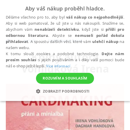
Aby váš nákup proběhl hladce.
Děláme všechno pro to, aby byl
váš nákup co nejpohodlnější
.
Aby si web pamatoval, že už jste u nás nakoupili. Snažíme se,
abychom vám
nenabízeli detektivku
, když jste si
přišli pro
odbornou literaturu
. Abyste se
nemuseli pořád dokola
autoři
Vohlídková Irena
přihlašovat
. A spoustu dalších věcí, které vám
ulehčí nákup
na
našem webu.
Knihy autora
K tomu slouží cookies a podobné technologie.
Dejte nám
prosím souhlas
s jejich používáním a i díky vaší pomoci bude
Vohlídková Irena
náš e-shop ještě lepší.
Více informací
ROZUMÍM A SOUHLASÍM
ZOBRAZIT PODROBNOSTI
NEZBYTNÉ
ANALYTICKÉ
MARKETINGOVÉ
FUNKČNÍ
NEZAŘAZENÉ SOUBORY