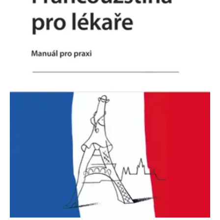
Nezbytné
Analytické
Marketingové
Funkční
Nezařazené soubory
Nezbytně nutné soubory cookie umožňují základní funkce webových
stránek, jako je přihlášení uživatele a správa účtu. Webové stránky nelze
bez nezbytně nutných souborů cookie správně používat.
Provider /
Název
Vyprší
Popis
Doména
CookieScriptConsent
1 měsíc
Tento soubor
CookieScript
cookie
www.grada.cz
používá
služba
Cookie-
Script.com k
zapamatování
předvoleb
souhlasu se
soubory
cookie
návštěvníků.
Je nutné, aby
banner
cookie
Cookie-
Script.com
fungoval