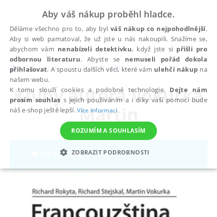
Aby váš nákup proběhl hladce.
Děláme všechno pro to, aby byl
váš nákup co nejpohodlnější
.
Aby si web pamatoval, že už jste u nás nakoupili. Snažíme se,
abychom vám
nenabízeli detektivku
, když jste si
přišli pro
odbornou literaturu
. Abyste se
nemuseli pořád dokola
autoři
Vokurka Martin
přihlašovat
. A spoustu dalších věcí, které vám
ulehčí nákup
na
našem webu.
Knihy autora
Vokurka
K tomu slouží cookies a podobné technologie.
Dejte nám
prosím souhlas
s jejich používáním a i díky vaší pomoci bude
Martin
náš e-shop ještě lepší.
Více informací
ROZUMÍM A SOUHLASÍM
ZOBRAZIT PODROBNOSTI
NEZBYTNÉ
ANALYTICKÉ
MARKETINGOVÉ
FUNKČNÍ
NEZAŘAZENÉ SOUBORY