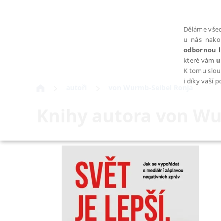
Děláme všec
u nás nako
odbornou l
které vám
u
K tomu slou
i díky vaší 
autoři
von Wurmb-Seibel Ronja
Knihy autora
von Wu
NEZBYTNÉ
Nezbytně nutné soubory cookie umožňují základní funkce webovýc
Provider /