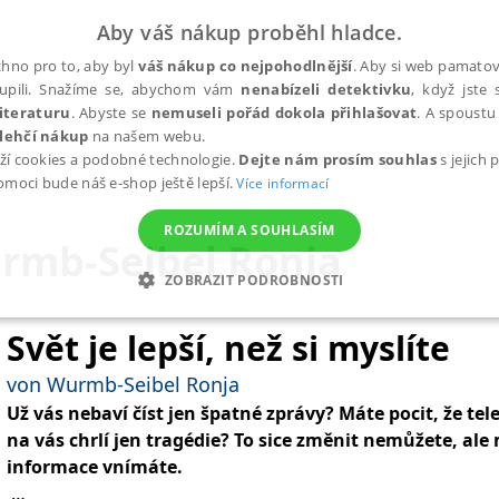
Aby váš nákup proběhl hladce.
hno pro to, aby byl
váš nákup co nejpohodlnější
. Aby si web pamatova
upili. Snažíme se, abychom vám
nenabízeli detektivku
, když jste 
iteraturu
. Abyste se
nemuseli pořád dokola přihlašovat
. A spoustu 
lehčí nákup
na našem webu.
ží cookies a podobné technologie.
Dejte nám prosím souhlas
s jejich
pomoci bude náš e-shop ještě lepší.
Více informací
ROZUMÍM A SOUHLASÍM
rmb-Seibel Ronja
ZOBRAZIT PODROBNOSTI
ANALYTICKÉ
MARKETINGOVÉ
FUNKČNÍ
NEZ
Svět je lepší, než si myslíte
von Wurmb-Seibel Ronja
Už vás nebaví číst jen špatné zprávy? Máte pocit, že tel
Nezbytné
Analytické
Marketingové
Funkční
Nezařazené soubory
na vás chrlí jen tragédie? To sice změnit nemůžete, ale
h stránek, jako je přihlášení uživatele a správa účtu. Webové stránky nelze bez nez
informace vnímáte.