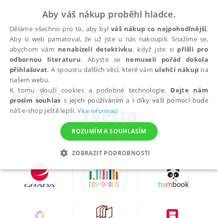
Aby váš nákup proběhl hladce.
Děláme všechno pro to, aby byl
váš nákup co nejpohodlnější
.
Aby si web pamatoval, že už jste u nás nakoupili. Snažíme se,
abychom vám
nenabízeli detektivku
, když jste si
přišli pro
odbornou literaturu
. Abyste se
nemuseli pořád dokola
autoři
Vrublová Yvetta
přihlašovat
. A spoustu dalších věcí, které vám
ulehčí nákup
na
našem webu.
Knihy autora
Vrublová
K tomu slouží cookies a podobné technologie.
Dejte nám
prosím souhlas
s jejich používáním a i díky vaší pomoci bude
Yvetta
náš e-shop ještě lepší.
Více informací
ROZUMÍM A SOUHLASÍM
ZOBRAZIT PODROBNOSTI
NEZBYTNÉ
ANALYTICKÉ
MARKETINGOVÉ
FUNKČNÍ
NEZAŘAZENÉ SOUBORY