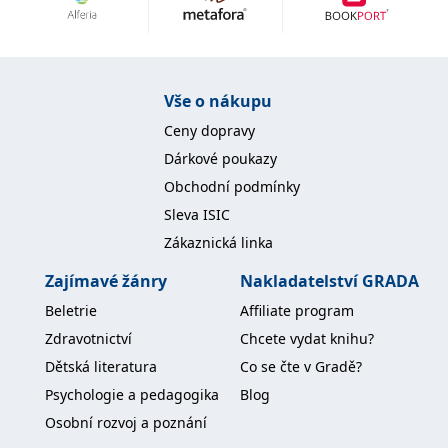
Nezbytné
Analytické
Marketingové
Funkční
Nezařazené soubory
Nezbytně nutné soubory cookie umožňují základní funkce webových
Vše o nákupu
stránek, jako je přihlášení uživatele a správa účtu. Webové stránky nelze
bez nezbytně nutných souborů cookie správně používat.
Ceny dopravy
Provider /
Dárkové poukazy
Název
Vyprší
Popis
Doména
Obchodní podmínky
CookieScriptConsent
1 měsíc
Tento soubor
CookieScript
Sleva ISIC
cookie
www.grada.cz
používá
Zákaznická linka
služba
Cookie-
Script.com k
Zajímavé žánry
Nakladatelství GRADA
zapamatování
předvoleb
Beletrie
Affiliate program
souhlasu se
soubory
Zdravotnictví
Chcete vydat knihu?
cookie
návštěvníků.
Dětská literatura
Co se čte v Gradě?
Je nutné, aby
banner
Psychologie a pedagogika
Blog
cookie
Cookie-
Osobní rozvoj a poznání
Script.com
fungoval