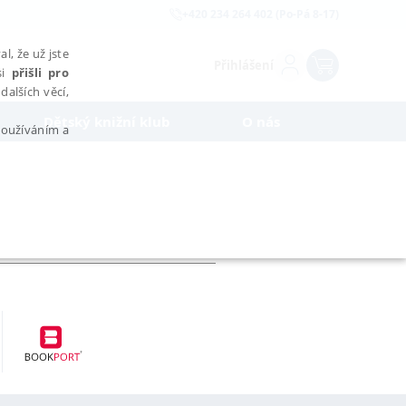
+420 234 264 402 (Po-Pá 8-17)
l, že už jste
Přihlášení
si
přišli pro
dalších věcí,
Dětský knižní klub
O nás
 používáním a
AŘAZENÉ SOUBORY
bytně nutných souborů cookie správně používat.