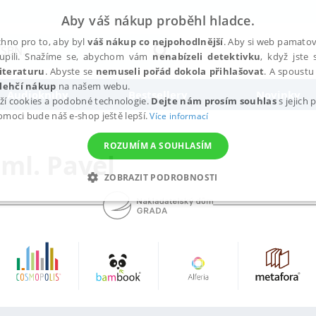
Aby váš nákup proběhl hladce.
hno pro to, aby byl
váš nákup co nejpohodlnější
. Aby si web pamatova
upili. Snažíme se, abychom vám
nenabízeli detektivku
, když jste 
iteraturu
. Abyste se
nemuseli pořád dokola přihlašovat
. A spoustu 
lehčí nákup
na našem webu.
Audioknihy
Bestsellery
Novinky
ží cookies a podobné technologie.
Dejte nám prosím souhlas
s jejich
pomoci bude náš e-shop ještě lepší.
Více informací
ROZUMÍM A SOUHLASÍM
 ml. Pavel
ZOBRAZIT PODROBNOSTI
ANALYTICKÉ
MARKETINGOVÉ
FUNKČNÍ
NEZ
Nezbytné
Analytické
Marketingové
Funkční
Nezařazené soubory
h stránek, jako je přihlášení uživatele a správa účtu. Webové stránky nelze bez nez