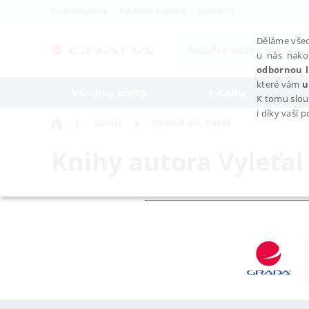
Připravujeme
Dárkové kupony
Kontakty
Děláme všec
u nás nako
odbornou l
které vám
u
Všechny knihy
E-Knihy
K tomu slou
i díky vaší 
autoři
Vyleťal ml. Pavel
Knihy autora
Vyleťal
NEZBYTNÉ
Nezbytně nutné soubory cookie umožňují základní funkce webovýc
Provider /