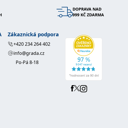
DOPRAVA NAD
 se soubory cookie návštěvníků. Je nutné, aby banner cookie
H
999 KČ ZDARMA
používaný k udržování proměnných relací uživatelů. Obvykle se
obrým příkladem je udržování přihlášeného stavu uživatele
A
Zákaznická podpora
y bylo možné podávat platné zprávy o používání jejich
+420 234 264 402
info@grada.cz
u.
Po-Pá 8-18
Vyprší
Popis
ění správného vzhledu dialogových oken.
1 rok
### Luigisbox???
avštívenou stránku a slouží k počítání a sledování zobrazení
jazyků a zemí
1 rok
u na sociálních médiích. Může také shromažďovat informace o
avštívené stránky.