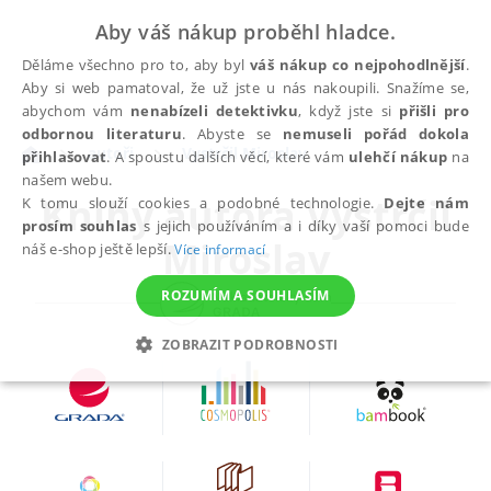
Aby váš nákup proběhl hladce.
Děláme všechno pro to, aby byl
váš nákup co nejpohodlnější
.
Aby si web pamatoval, že už jste u nás nakoupili. Snažíme se,
abychom vám
nenabízeli detektivku
, když jste si
přišli pro
odbornou literaturu
. Abyste se
nemuseli pořád dokola
autoři
Vystrčil Miroslav
přihlašovat
. A spoustu dalších věcí, které vám
ulehčí nákup
na
našem webu.
Knihy autora
Vystrčil
K tomu slouží cookies a podobné technologie.
Dejte nám
prosím souhlas
s jejich používáním a i díky vaší pomoci bude
Miroslav
náš e-shop ještě lepší.
Více informací
ROZUMÍM A SOUHLASÍM
ZOBRAZIT PODROBNOSTI
NEZBYTNÉ
ANALYTICKÉ
MARKETINGOVÉ
FUNKČNÍ
NEZAŘAZENÉ SOUBORY