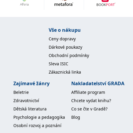
Nezbytné
Analytické
Marketingové
Funkční
Nezařazené soubory
Nezbytně nutné soubory cookie umožňují základní funkce webových
Vše o nákupu
stránek, jako je přihlášení uživatele a správa účtu. Webové stránky nelze
bez nezbytně nutných souborů cookie správně používat.
Ceny dopravy
Provider /
Dárkové poukazy
Název
Vyprší
Popis
Doména
Obchodní podmínky
CookieScriptConsent
1 měsíc
Tento soubor
CookieScript
Sleva ISIC
cookie
www.grada.cz
používá
Zákaznická linka
služba
Cookie-
Script.com k
Zajímavé žánry
Nakladatelství GRADA
zapamatování
předvoleb
Beletrie
Affiliate program
souhlasu se
soubory
Zdravotnictví
Chcete vydat knihu?
cookie
návštěvníků.
Dětská literatura
Co se čte v Gradě?
Je nutné, aby
banner
Psychologie a pedagogika
Blog
cookie
Cookie-
Osobní rozvoj a poznání
Script.com
fungoval