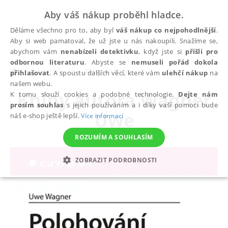
Aby váš nákup proběhl hladce.
Děláme všechno pro to, aby byl
váš nákup co nejpohodlnější
.
Aby si web pamatoval, že už jste u nás nakoupili. Snažíme se,
abychom vám
nenabízeli detektivku
, když jste si
přišli pro
odbornou literaturu
. Abyste se
nemuseli pořád dokola
autoři
Wagner Uwe
přihlašovat
. A spoustu dalších věcí, které vám
ulehčí nákup
na
našem webu.
Knihy autora
Wagner
K tomu slouží cookies a podobné technologie.
Dejte nám
prosím souhlas
s jejich používáním a i díky vaší pomoci bude
Uwe
náš e-shop ještě lepší.
Více informací
ROZUMÍM A SOUHLASÍM
ZOBRAZIT PODROBNOSTI
NEZBYTNÉ
ANALYTICKÉ
MARKETINGOVÉ
FUNKČNÍ
NEZAŘAZENÉ SOUBORY