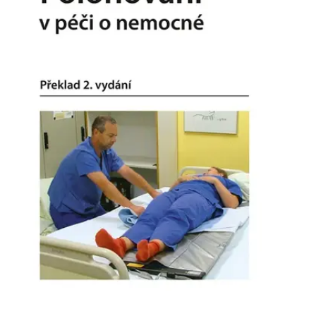
Nezbytné
Analytické
Marketingové
Funkční
Nezařazené soubory
Nezbytně nutné soubory cookie umožňují základní funkce webových
stránek, jako je přihlášení uživatele a správa účtu. Webové stránky nelze
bez nezbytně nutných souborů cookie správně používat.
Provider /
Název
Vyprší
Popis
Doména
CookieScriptConsent
1 měsíc
Tento soubor
CookieScript
cookie
www.grada.cz
používá
služba
Cookie-
Script.com k
zapamatování
předvoleb
souhlasu se
soubory
cookie
návštěvníků.
Je nutné, aby
banner
cookie
Cookie-
Script.com
fungoval