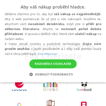
Aby váš nákup proběhl hladce.
Děláme všechno pro to, aby byl
váš nákup co nejpohodlnější
.
Aby si web pamatoval, že už jste u nás nakoupili. Snažíme se,
abychom vám
nenabízeli detektivku
, když jste si
přišli pro
odbornou literaturu
. Abyste se
nemuseli pořád dokola
autoři
Weber Fox Charlotte
přihlašovat
. A spoustu dalších věcí, které vám
ulehčí nákup
na
našem webu.
Knihy autora
Weber
K tomu slouží cookies a podobné technologie.
Dejte nám
prosím souhlas
s jejich používáním a i díky vaší pomoci bude
Fox Charlotte
náš e-shop ještě lepší.
Více informací
ROZUMÍM A SOUHLASÍM
ZOBRAZIT PODROBNOSTI
NEZBYTNÉ
ANALYTICKÉ
MARKETINGOVÉ
FUNKČNÍ
NEZAŘAZENÉ SOUBORY