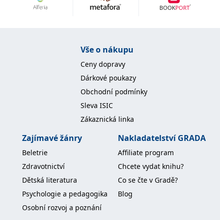
Nezbytné
Analytické
Marketingové
Funkční
Nezařazené soubory
Nezbytně nutné soubory cookie umožňují základní funkce webových
Vše o nákupu
stránek, jako je přihlášení uživatele a správa účtu. Webové stránky nelze
bez nezbytně nutných souborů cookie správně používat.
Ceny dopravy
Provider /
Dárkové poukazy
Název
Vyprší
Popis
Doména
Obchodní podmínky
CookieScriptConsent
1 měsíc
Tento soubor
CookieScript
Sleva ISIC
cookie
www.grada.cz
používá
Zákaznická linka
služba
Cookie-
Script.com k
Zajímavé žánry
Nakladatelství GRADA
zapamatování
předvoleb
Beletrie
Affiliate program
souhlasu se
soubory
Zdravotnictví
Chcete vydat knihu?
cookie
návštěvníků.
Dětská literatura
Co se čte v Gradě?
Je nutné, aby
banner
Psychologie a pedagogika
Blog
cookie
Cookie-
Osobní rozvoj a poznání
Script.com
fungoval