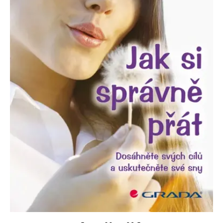
Nezbytné
Analytické
Marketingové
Funkční
Nezařazené soubory
Nezbytně nutné soubory cookie umožňují základní funkce webových
stránek, jako je přihlášení uživatele a správa účtu. Webové stránky nelze
bez nezbytně nutných souborů cookie správně používat.
Provider /
Název
Vyprší
Popis
Doména
CookieScriptConsent
1 měsíc
Tento soubor
CookieScript
cookie
www.grada.cz
používá
služba
Cookie-
Script.com k
zapamatování
předvoleb
souhlasu se
soubory
cookie
návštěvníků.
Je nutné, aby
banner
cookie
Cookie-
Script.com
fungoval