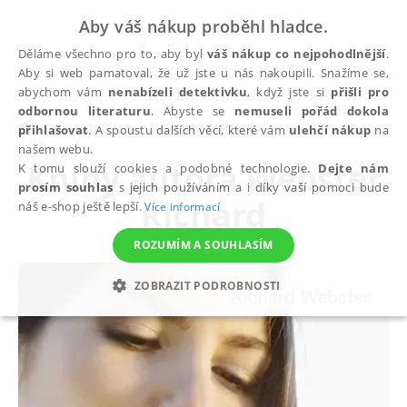
Aby váš nákup proběhl hladce.
Děláme všechno pro to, aby byl
váš nákup co nejpohodlnější
.
Aby si web pamatoval, že už jste u nás nakoupili. Snažíme se,
abychom vám
nenabízeli detektivku
, když jste si
přišli pro
odbornou literaturu
. Abyste se
nemuseli pořád dokola
autoři
Webster Richard
přihlašovat
. A spoustu dalších věcí, které vám
ulehčí nákup
na
našem webu.
Knihy autora
Webster
K tomu slouží cookies a podobné technologie.
Dejte nám
prosím souhlas
s jejich používáním a i díky vaší pomoci bude
Richard
náš e-shop ještě lepší.
Více informací
ROZUMÍM A SOUHLASÍM
ZOBRAZIT PODROBNOSTI
NEZBYTNÉ
ANALYTICKÉ
MARKETINGOVÉ
FUNKČNÍ
NEZAŘAZENÉ SOUBORY