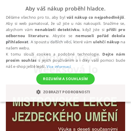
Aby váš nákup proběhl hladce.
Děláme všechno pro to, aby byl
váš nákup co nejpohodlnější
.
Aby si web pamatoval, že už jste u nás nakoupili. Snažíme se,
abychom vám
nenabízeli detektivku
, když jste si
přišli pro
odbornou literaturu
. Abyste se
nemuseli pořád dokola
autoři
Weeksová Jo
přihlašovat
. A spoustu dalších věcí, které vám
ulehčí nákup
na
našem webu.
Knihy autora
K tomu slouží cookies a podobné technologie.
Dejte nám
prosím souhlas
s jejich používáním a i díky vaší pomoci bude
Weeksová Jo
náš e-shop ještě lepší.
Více informací
ROZUMÍM A SOUHLASÍM
ZOBRAZIT PODROBNOSTI
NEZBYTNÉ
ANALYTICKÉ
MARKETINGOVÉ
FUNKČNÍ
NEZAŘAZENÉ SOUBORY