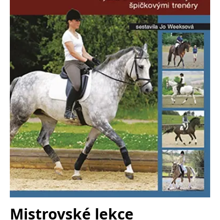
Nezbytné
Analytické
Marketingové
Funkční
Nezařazené soubory
Nezbytně nutné soubory cookie umožňují základní funkce webových
stránek, jako je přihlášení uživatele a správa účtu. Webové stránky nelze
bez nezbytně nutných souborů cookie správně používat.
Provider /
Název
Vyprší
Popis
Doména
CookieScriptConsent
1 měsíc
Tento soubor
CookieScript
cookie
www.grada.cz
používá
služba
Cookie-
Script.com k
zapamatování
předvoleb
souhlasu se
soubory
cookie
návštěvníků.
Je nutné, aby
banner
cookie
Cookie-
Mistrovské lekce
Script.com
fungoval