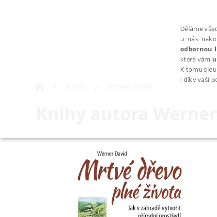
Děláme všec
u nás nako
odbornou l
které vám
u
K tomu slou
i díky vaší 
autoři
Werner David
Knihy autora
Werner
NEZBYTNÉ
Nezbytně nutné soubory cookie umožňují základní funkce webovýc
Provider /