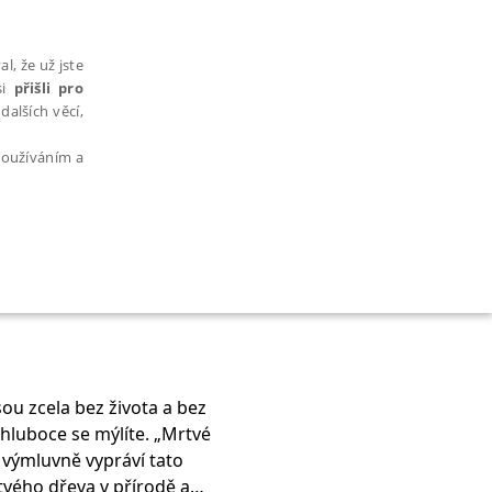
l, že už jste
si
přišli pro
dalších věcí,
 používáním a
AŘAZENÉ SOUBORY
ou zcela bez života a bez
 hluboce se mýlíte. „Mrtvé
bytně nutných souborů cookie správně používat.
 výmluvně vypráví tato
rtvého dřeva v přírodě a