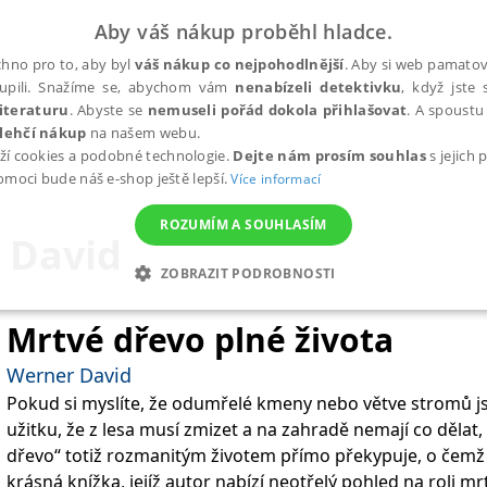
Aby váš nákup proběhl hladce.
hno pro to, aby byl
váš nákup co nejpohodlnější
. Aby si web pamatova
upili. Snažíme se, abychom vám
nenabízeli detektivku
, když jste 
iteraturu
. Abyste se
nemuseli pořád dokola přihlašovat
. A spoustu 
lehčí nákup
na našem webu.
ží cookies a podobné technologie.
Dejte nám prosím souhlas
s jejich
pomoci bude náš e-shop ještě lepší.
Více informací
ROZUMÍM A SOUHLASÍM
 David
ZOBRAZIT PODROBNOSTI
ANALYTICKÉ
MARKETINGOVÉ
FUNKČNÍ
NEZ
Mrtvé dřevo plné života
Werner David
Pokud si myslíte, že odumřelé kmeny nebo větve stromů js
Nezbytné
Analytické
Marketingové
Funkční
Nezařazené soubory
užitku, že z lesa musí zmizet a na zahradě nemají co dělat,
h stránek, jako je přihlášení uživatele a správa účtu. Webové stránky nelze bez nez
dřevo“ totiž rozmanitým životem přímo překypuje, o čemž
krásná knížka, jejíž autor nabízí neotřelý pohled na roli m