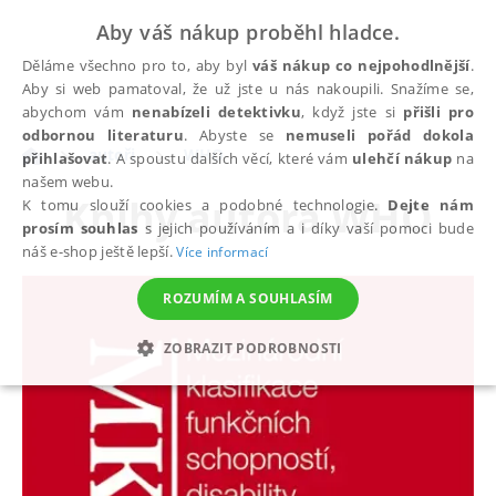
Aby váš nákup proběhl hladce.
Děláme všechno pro to, aby byl
váš nákup co nejpohodlnější
.
Aby si web pamatoval, že už jste u nás nakoupili. Snažíme se,
abychom vám
nenabízeli detektivku
, když jste si
přišli pro
odbornou literaturu
. Abyste se
nemuseli pořád dokola
autoři
WHO
přihlašovat
. A spoustu dalších věcí, které vám
ulehčí nákup
na
našem webu.
Knihy autora
WHO
K tomu slouží cookies a podobné technologie.
Dejte nám
prosím souhlas
s jejich používáním a i díky vaší pomoci bude
náš e-shop ještě lepší.
Více informací
ROZUMÍM A SOUHLASÍM
ZOBRAZIT PODROBNOSTI
NEZBYTNÉ
ANALYTICKÉ
MARKETINGOVÉ
FUNKČNÍ
NEZAŘAZENÉ SOUBORY