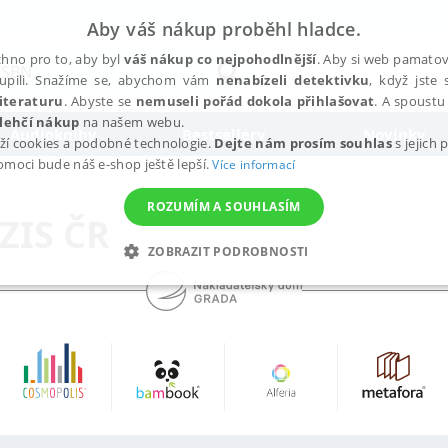
Aby váš nákup proběhl hladce.
hno pro to, aby byl
váš nákup co nejpohodlnější
. Aby si web pamatova
upili. Snažíme se, abychom vám
nenabízeli detektivku
, když jste 
iteraturu
. Abyste se
nemuseli pořád dokola přihlašovat
. A spoustu 
lehčí nákup
na našem webu.
Audioknihy
Bestsellery
Novinky
ží cookies a podobné technologie.
Dejte nám prosím souhlas
s jejich
pomoci bude náš e-shop ještě lepší.
Více informací
ROZUMÍM A SOUHLASÍM
IS ČR
ZOBRAZIT PODROBNOSTI
ANALYTICKÉ
MARKETINGOVÉ
FUNKČNÍ
NEZ
Nezbytné
Analytické
Marketingové
Funkční
Nezařazené soubory
h stránek, jako je přihlášení uživatele a správa účtu. Webové stránky nelze bez nez