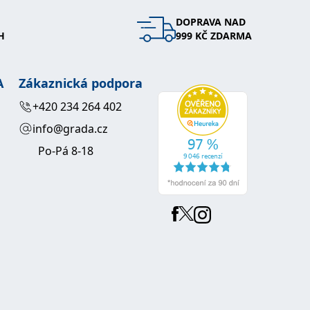
DOPRAVA NAD
 se soubory cookie návštěvníků. Je nutné, aby banner cookie
H
999 KČ ZDARMA
používaný k udržování proměnných relací uživatelů. Obvykle se
obrým příkladem je udržování přihlášeného stavu uživatele
A
Zákaznická podpora
y bylo možné podávat platné zprávy o používání jejich
+420 234 264 402
info@grada.cz
u.
Po-Pá 8-18
Vyprší
Popis
ění správného vzhledu dialogových oken.
1 rok
### Luigisbox???
avštívenou stránku a slouží k počítání a sledování zobrazení
jazyků a zemí
1 rok
u na sociálních médiích. Může také shromažďovat informace o
avštívené stránky.