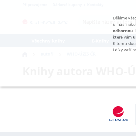
Připravujeme
Dárkové kupony
Kontakty
Děláme všec
u nás nako
odbornou l
které vám
u
Všechny knihy
E-Knihy
K tomu slou
i díky vaší 
autoři
WHO-ÚZIS ČR
Knihy autora
WHO-ÚZ
NEZBYTNÉ
Nezbytně nutné soubory cookie umožňují základní funkce webovýc
Provider /