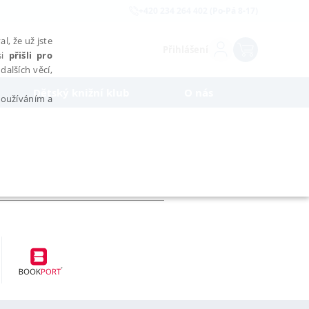
+420 234 264 402 (Po-Pá 8-17)
l, že už jste
Přihlášení
si
přišli pro
dalších věcí,
Dětský knižní klub
O nás
 používáním a
AŘAZENÉ SOUBORY
bytně nutných souborů cookie správně používat.