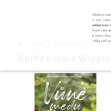
Děláme všec
u nás nako
odbornou l
které vám
u
K tomu slou
i díky vaší 
autoři
Wiggsová Susan
Knihy autora
Wiggso
NEZBYTNÉ
Nezbytně nutné soubory cookie umožňují základní funkce webovýc
Provider /