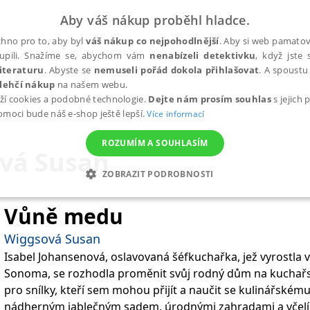
Aby váš nákup proběhl hladce.
hno pro to, aby byl
váš nákup co nejpohodlnější
. Aby si web pamatova
upili. Snažíme se, abychom vám
nenabízeli detektivku
, když jste 
iteraturu
. Abyste se
nemuseli pořád dokola přihlašovat
. A spoustu 
lehčí nákup
na našem webu.
ží cookies a podobné technologie.
Dejte nám prosím souhlas
s jejich
pomoci bude náš e-shop ještě lepší.
Více informací
ROZUMÍM A SOUHLASÍM
vá Susan
ZOBRAZIT PODROBNOSTI
ANALYTICKÉ
MARKETINGOVÉ
FUNKČNÍ
NEZ
Vůně medu
Wiggsová Susan
Isabel Johansenová, oslavovaná šéfkuchařka, jež vyrostla
Nezbytné
Analytické
Marketingové
Funkční
Nezařazené soubory
Sonoma, se rozhodla proměnit svůj rodný dům na kuchařsk
h stránek, jako je přihlášení uživatele a správa účtu. Webové stránky nelze bez nez
pro snílky, kteří sem mohou přijít a naučit se kulinářském
nádherným jablečným sadem, úrodnými zahradami a včelím