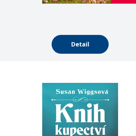
web.
Corporation
.grada.cz
MUID
1 rok
Tento soubor cook
Microsoft
synchronizuje s
Corporation
.clarity.ms
sid
.seznam.cz
1 měsíc
Toto je velmi bě
Detail
_gcl_au
3 měsíce
Tento soubor co
Google LLC
uživatel mohl v
.grada.cz
MR
7 dní
Toto je soubor c
Microsoft
Corporation
.c.bing.com
_uetvid
1 rok
Toto je soubor c
Microsoft
náš web.
Corporation
.grada.cz
test_cookie
15 minut
Tento soubor coo
Google LLC
.doubleclick.net
IDE
1 rok
Tento soubor co
Google LLC
uživatel mohl v
.doubleclick.net
uid
.adform.net
2 měsíce
Tento soubor co
analýze a hlášení