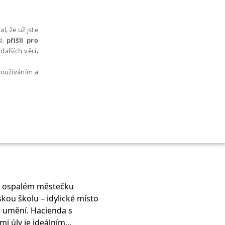
l, že už jste
si
přišli pro
dalších věcí,
 používáním a
AŘAZENÉ SOUBORY
 v ospalém městečku
ou školu – idylické místo
bytně nutných souborů cookie správně používat.
u umění. Hacienda s
i úly je ideálním