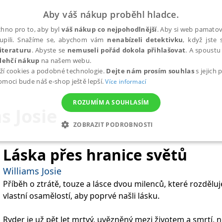
Aby váš nákup proběhl hladce.
hno pro to, aby byl
váš nákup co nejpohodlnější
. Aby si web pamatova
upili. Snažíme se, abychom vám
nenabízeli detektivku
, když jste 
iteraturu
. Abyste se
nemuseli pořád dokola přihlašovat
. A spoustu 
lehčí nákup
na našem webu.
ží cookies a podobné technologie.
Dejte nám prosím souhlas
s jejich
pomoci bude náš e-shop ještě lepší.
Více informací
ROZUMÍM A SOUHLASÍM
s Josie
ZOBRAZIT PODROBNOSTI
ANALYTICKÉ
MARKETINGOVÉ
FUNKČNÍ
NEZ
Láska přes hranice světů
Williams Josie
Příběh o ztrátě, touze a lásce dvou milenců, které rozděluje
Nezbytné
Analytické
Marketingové
Funkční
Nezařazené soubory
vlastní osamělostí, aby poprvé našli lásku.
h stránek, jako je přihlášení uživatele a správa účtu. Webové stránky nelze bez nez
Ryder je už pět let mrtvý, uvězněný mezi životem a smrtí, n