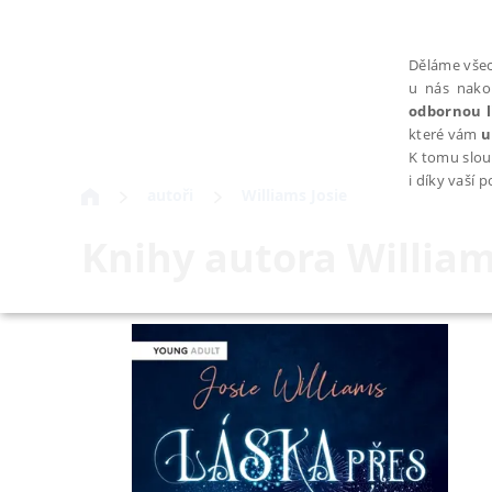
Děláme všec
u nás nako
odbornou l
které vám
u
K tomu slou
i díky vaší 
autoři
Williams Josie
Knihy autora
William
NEZBYTNÉ
Nezbytně nutné soubory cookie umožňují základní funkce webovýc
Provider /