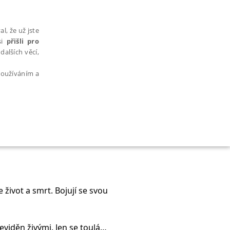
l, že už jste
si
přišli pro
dalších věcí,
 používáním a
AŘAZENÉ SOUBORY
 život a smrt. Bojují se svou
bytně nutných souborů cookie správně používat.
eviděn živými. Jen se toulá