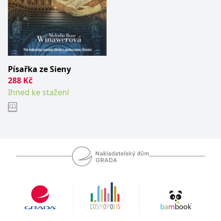
__cf_bm
30 minut
Tento soubor
Cloudflare Inc.
cookie se
.heureka.cz
používá k
rozlišení mezi
lidmi a
roboty. To je
pro web
přínosné, aby
bylo možné
podávat
Písařka ze Sieny
platné zprávy
288
Kč
o používání
jejich
Ihned ke stažení
webových
stránek.
CookieConsent
1 rok
Tento soubor
Cybot A/S
cookie ukládá
www.bambook.cz
stav souhlasu
uživatele se
soubory
cookie pro
aktuální
doménu.
G_ENABLED_IDPS
1 rok 1
Slouží k
Google LLC
měsíc
přihlášení
.www.grada.cz
pomocí
Google
ASP.NET_SessionId
Zavřením
Tento soubor
Microsoft
prohlížeče
cookie
Corporation