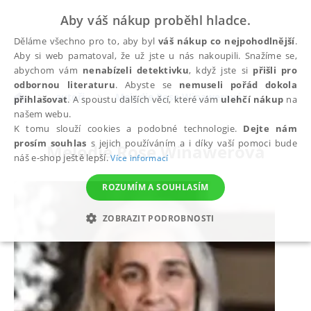
Aby váš nákup proběhl hladce.
Děláme všechno pro to, aby byl
váš nákup co nejpohodlnější
.
Aby si web pamatoval, že už jste u nás nakoupili. Snažíme se,
abychom vám
nenabízeli detektivku
, když jste si
přišli pro
odbornou literaturu
. Abyste se
nemuseli pořád dokola
autoři
Melodie Rose Winawerová
přihlašovat
. A spoustu dalších věcí, které vám
ulehčí nákup
na
našem webu.
K tomu slouží cookies a podobné technologie.
Dejte nám
prosím souhlas
s jejich používáním a i díky vaší pomoci bude
Melodie Rose Winawerová
náš e-shop ještě lepší.
Více informací
ROZUMÍM A SOUHLASÍM
ZOBRAZIT PODROBNOSTI
NEZBYTNÉ
ANALYTICKÉ
MARKETINGOVÉ
FUNKČNÍ
NEZAŘAZENÉ SOUBORY