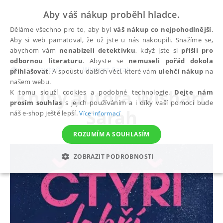
Aby váš nákup proběhl hladce.
Děláme všechno pro to, aby byl
váš nákup co nejpohodlnější
.
Aby si web pamatoval, že už jste u nás nakoupili. Snažíme se,
abychom vám
nenabízeli detektivku
, když jste si
přišli pro
odbornou literaturu
. Abyste se
nemuseli pořád dokola
autoři
Wishart Sarah
přihlašovat
. A spoustu dalších věcí, které vám
ulehčí nákup
na
našem webu.
Knihy autora
Wishart
K tomu slouží cookies a podobné technologie.
Dejte nám
prosím souhlas
s jejich používáním a i díky vaší pomoci bude
Sarah
náš e-shop ještě lepší.
Více informací
ROZUMÍM A SOUHLASÍM
ZOBRAZIT PODROBNOSTI
NEZBYTNÉ
ANALYTICKÉ
MARKETINGOVÉ
FUNKČNÍ
NEZAŘAZENÉ SOUBORY