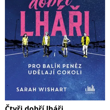
Nezbytné
Analytické
Marketingové
Funkční
Nezařazené soubory
Nezbytně nutné soubory cookie umožňují základní funkce webových
stránek, jako je přihlášení uživatele a správa účtu. Webové stránky nelze
bez nezbytně nutných souborů cookie správně používat.
Provider /
Název
Vyprší
Popis
Doména
CookieScriptConsent
1 měsíc
Tento soubor
CookieScript
cookie
www.grada.cz
používá
služba
Cookie-
Script.com k
zapamatování
předvoleb
souhlasu se
soubory
cookie
návštěvníků.
Je nutné, aby
banner
cookie
Cookie-
Script.com
Čtyři dobří lháři
fungoval