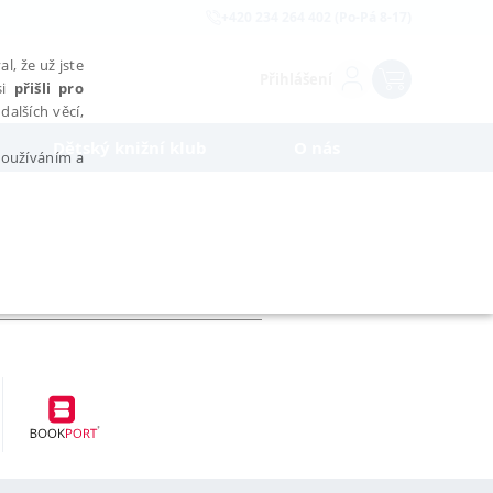
+420 234 264 402 (Po-Pá 8-17)
l, že už jste
Přihlášení
si
přišli pro
dalších věcí,
Dětský knižní klub
O nás
 používáním a
AŘAZENÉ SOUBORY
bytně nutných souborů cookie správně používat.