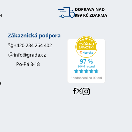
DOPRAVA NAD
 se soubory cookie návštěvníků. Je nutné, aby banner cookie
H
999 KČ ZDARMA
používaný k udržování proměnných relací uživatelů. Obvykle se
obrým příkladem je udržování přihlášeného stavu uživatele
Zákaznická podpora
y bylo možné podávat platné zprávy o používání jejich
+420 234 264 402
info@grada.cz
u.
Po-Pá 8-18
s
Vyprší
Popis
ění správného vzhledu dialogových oken.
1 rok
### Luigisbox???
avštívenou stránku a slouží k počítání a sledování zobrazení
jazyků a zemí
1 rok
u na sociálních médiích. Může také shromažďovat informace o
avštívené stránky.