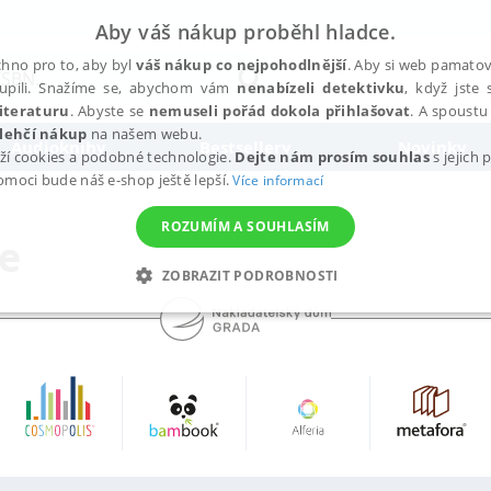
Aby váš nákup proběhl hladce.
hno pro to, aby byl
váš nákup co nejpohodlnější
. Aby si web pamatova
upili. Snažíme se, abychom vám
nenabízeli detektivku
, když jste 
iteraturu
. Abyste se
nemuseli pořád dokola přihlašovat
. A spoustu 
lehčí nákup
na našem webu.
Audioknihy
Bestsellery
Novinky
ží cookies a podobné technologie.
Dejte nám prosím souhlas
s jejich
pomoci bude náš e-shop ještě lepší.
Více informací
ROZUMÍM A SOUHLASÍM
te
ZOBRAZIT PODROBNOSTI
ANALYTICKÉ
MARKETINGOVÉ
FUNKČNÍ
NEZ
Nezbytné
Analytické
Marketingové
Funkční
Nezařazené soubory
h stránek, jako je přihlášení uživatele a správa účtu. Webové stránky nelze bez nez