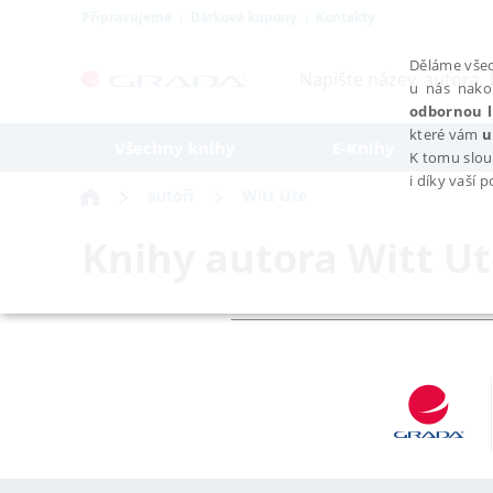
Připravujeme
Dárkové kupony
Kontakty
Děláme všec
u nás nako
odbornou l
které vám
u
Všechny knihy
E-Knihy
K tomu slou
i díky vaší 
autoři
Witt Ute
Knihy autora
Witt U
NEZBYTNÉ
Nezbytně nutné soubory cookie umožňují základní funkce webovýc
Provider /