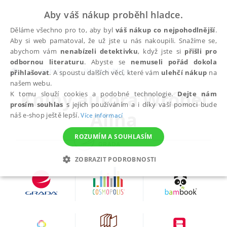
Aby váš nákup proběhl hladce.
Děláme všechno pro to, aby byl
váš nákup co nejpohodlnější
.
Aby si web pamatoval, že už jste u nás nakoupili. Snažíme se,
abychom vám
nenabízeli detektivku
, když jste si
přišli pro
odbornou literaturu
. Abyste se
nemuseli pořád dokola
autoři
Wróbel Alina
přihlašovat
. A spoustu dalších věcí, které vám
ulehčí nákup
na
našem webu.
Knihy autora
Wróbel
K tomu slouží cookies a podobné technologie.
Dejte nám
prosím souhlas
s jejich používáním a i díky vaší pomoci bude
Alina
náš e-shop ještě lepší.
Více informací
ROZUMÍM A SOUHLASÍM
ZOBRAZIT PODROBNOSTI
NEZBYTNÉ
ANALYTICKÉ
MARKETINGOVÉ
FUNKČNÍ
NEZAŘAZENÉ SOUBORY