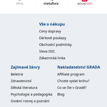
Nezbytné
Analytické
Marketingové
Funkční
Nezařazené soubory
Nezbytně nutné soubory cookie umožňují základní funkce webových
Vše o nákupu
stránek, jako je přihlášení uživatele a správa účtu. Webové stránky nelze
bez nezbytně nutných souborů cookie správně používat.
Ceny dopravy
Provider /
Dárkové poukazy
Název
Vyprší
Popis
Doména
Obchodní podmínky
CookieScriptConsent
1 měsíc
Tento soubor
CookieScript
Sleva ISIC
cookie
www.grada.cz
používá
Zákaznická linka
služba
Cookie-
Script.com k
Zajímavé žánry
Nakladatelství GRADA
zapamatování
předvoleb
Beletrie
Affiliate program
souhlasu se
soubory
Zdravotnictví
Chcete vydat knihu?
cookie
návštěvníků.
Dětská literatura
Co se čte v Gradě?
Je nutné, aby
banner
Psychologie a pedagogika
Blog
cookie
Cookie-
Osobní rozvoj a poznání
Script.com
fungoval