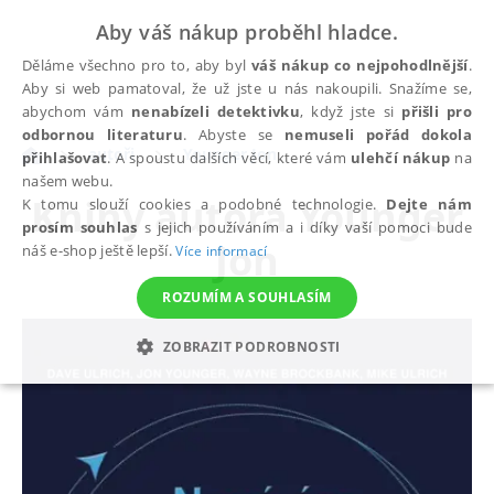
Aby váš nákup proběhl hladce.
Děláme všechno pro to, aby byl
váš nákup co nejpohodlnější
.
Aby si web pamatoval, že už jste u nás nakoupili. Snažíme se,
abychom vám
nenabízeli detektivku
, když jste si
přišli pro
odbornou literaturu
. Abyste se
nemuseli pořád dokola
autoři
Younger Jon
přihlašovat
. A spoustu dalších věcí, které vám
ulehčí nákup
na
našem webu.
Knihy autora
Younger
K tomu slouží cookies a podobné technologie.
Dejte nám
prosím souhlas
s jejich používáním a i díky vaší pomoci bude
Jon
náš e-shop ještě lepší.
Více informací
ROZUMÍM A SOUHLASÍM
ZOBRAZIT PODROBNOSTI
NEZBYTNÉ
ANALYTICKÉ
MARKETINGOVÉ
FUNKČNÍ
NEZAŘAZENÉ SOUBORY