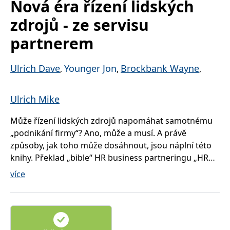
Nová éra řízení lidských
správně.
PHPSESSID
Zavřením
Cookie
zdrojů - ze servisu
PHP.net
prohlížeče
generovaný
www.bambook.cz
aplikacemi
partnerem
založenými
na jazyce
PHP. Toto je
univerzální
Ulrich Dave
Younger Jon
Brockbank Wayne
,
,
,
identifikátor
používaný k
udržování
proměnných
Ulrich Mike
relací
uživatelů.
Obvykle se
jedná o
Může řízení lidských zdrojů napomáhat samotnému
náhodně
„podnikání firmy“? Ano, může a musí. A právě
vygenerované
číslo, jeho
způsoby, jak toho může dosáhnout, jsou náplní této
použití může
být specifické
knihy. Překlad „bible“ HR business partneringu „HR
pro daný
From the Outside In“ je plný rad a doporučení
web, ale
více
dobrým
směrujících pracovníky řízení lidských zdrojů tak, aby
příkladem je
udržování
dokázali každému v organizaci přinášet hodnotu
přihlášeného
stavu
nového druhu.
uživatele mezi
Na základě poznatků studie „Human Resource
stránkami.