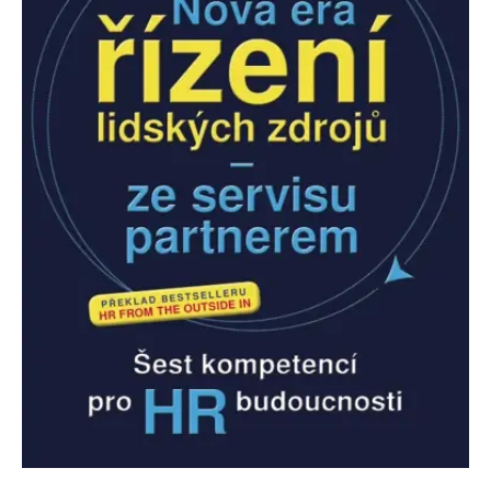
Nezbytné
Analytické
Marketingové
Funkční
Nezařazené soubory
Nezbytně nutné soubory cookie umožňují základní funkce webových
stránek, jako je přihlášení uživatele a správa účtu. Webové stránky nelze
bez nezbytně nutných souborů cookie správně používat.
Provider /
Název
Vyprší
Popis
Doména
CookieScriptConsent
1 měsíc
Tento soubor
CookieScript
cookie
www.grada.cz
používá
služba
Cookie-
Script.com k
zapamatování
předvoleb
souhlasu se
soubory
cookie
návštěvníků.
Je nutné, aby
banner
cookie
Cookie-
Script.com
fungoval