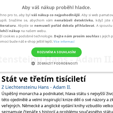
Aby váš nákup proběhl hladce.
hno pro to, aby byl
váš nákup co nejpohodlnější
. Aby si web pamatova
upili. Snažíme se, abychom vám
nenabízeli detektivku
, když jste 
iteraturu
. Abyste se
nemuseli pořád dokola přihlašovat
. A spoustu 
lehčí nákup
na našem webu.
ží cookies a podobné technologie.
Dejte nám prosím souhlas
s jejich
pomoci bude náš e-shop ještě lepší.
Více informací
ROZUMÍM A SOUHLASÍM
tensteinu Hans - Adam II
ZOBRAZIT PODROBNOSTI
ANALYTICKÉ
MARKETINGOVÉ
FUNKČNÍ
NEZ
Stát ve třetím tisíciletí
Z Liechtensteinu Hans - Adam II.
Úspěšný monarcha a podnikatel, hlava státu s nejvyšší živo
Nezbytné
Analytické
Marketingové
Funkční
Nezařazené soubory
této ojedinělé a velmi inspirující knize dělí o své názory a
h stránek, jako je přihlášení uživatele a správa účtu. Webové stránky nelze bez nez
veřejných. Německé a anglické vydání knihy vzbudilo velk
seznamuje čtenáře s historií a problémy současného státu 