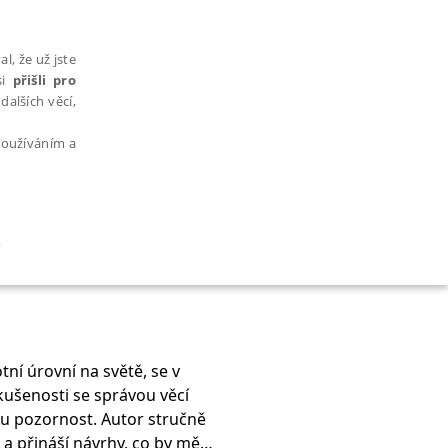
l, že už jste
si
přišli pro
dalších věcí,
 používáním a
.
AŘAZENÉ SOUBORY
tní úrovní na světě, se v
 zkušenosti se správou věcí
bytně nutných souborů cookie správně používat.
ou pozornost. Autor stručně
a přináší návrhy, co by měl