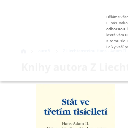
Děláme všec
u nás nako
odbornou l
které vám
u
K tomu slou
i díky vaší 
autoři
Z Liechtensteinu Hans - Adam II.
Knihy autora
Z Liech
NEZBYTNÉ
Nezbytně nutné soubory cookie umožňují základní funkce webovýc
Provider /