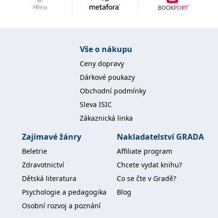
Nezbytné
Analytické
Marketingové
Funkční
Nezařazené soubory
Nezbytně nutné soubory cookie umožňují základní funkce webových
Vše o nákupu
stránek, jako je přihlášení uživatele a správa účtu. Webové stránky nelze
bez nezbytně nutných souborů cookie správně používat.
Ceny dopravy
Provider /
Dárkové poukazy
Název
Vyprší
Popis
Doména
Obchodní podmínky
CookieScriptConsent
1 měsíc
Tento soubor
CookieScript
Sleva ISIC
cookie
www.grada.cz
používá
Zákaznická linka
služba
Cookie-
Script.com k
Zajímavé žánry
Nakladatelství GRADA
zapamatování
předvoleb
Beletrie
Affiliate program
souhlasu se
soubory
Zdravotnictví
Chcete vydat knihu?
cookie
návštěvníků.
Dětská literatura
Co se čte v Gradě?
Je nutné, aby
banner
Psychologie a pedagogika
Blog
cookie
Cookie-
Osobní rozvoj a poznání
Script.com
fungoval