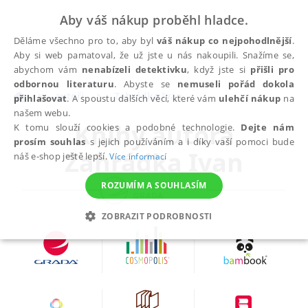
Aby váš nákup proběhl hladce.
Děláme všechno pro to, aby byl
váš nákup co nejpohodlnější
.
Aby si web pamatoval, že už jste u nás nakoupili. Snažíme se,
abychom vám
nenabízeli detektivku
, když jste si
přišli pro
odbornou literaturu
. Abyste se
nemuseli pořád dokola
autoři
Zahrádka Ivan
přihlašovat
. A spoustu dalších věcí, které vám
ulehčí nákup
na
našem webu.
Knihy autora
K tomu slouží cookies a podobné technologie.
Dejte nám
prosím souhlas
s jejich používáním a i díky vaší pomoci bude
Zahrádka Ivan
náš e-shop ještě lepší.
Více informací
ROZUMÍM A SOUHLASÍM
ZOBRAZIT PODROBNOSTI
NEZBYTNÉ
ANALYTICKÉ
MARKETINGOVÉ
FUNKČNÍ
NEZAŘAZENÉ SOUBORY