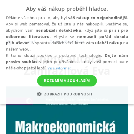
Aby váš nákup proběhl hladce.
Děláme všechno pro to, aby byl
váš nákup co nejpohodlnější
.
Aby si web pamatoval, že už jste u nás nakoupili. Snažíme se,
abychom vám
nenabízeli detektivku
, když jste si
přišli pro
odbornou literaturu
. Abyste se
nemuseli pořád dokola
autoři
Zamrazilová Eva
přihlašovat
. A spoustu dalších věcí, které vám
ulehčí nákup
na
našem webu.
Knihy autora
K tomu slouží cookies a podobné technologie.
Dejte nám
prosím souhlas
s jejich používáním a i díky vaší pomoci bude
Zamrazilová Eva
náš e-shop ještě lepší.
Více informací
ROZUMÍM A SOUHLASÍM
ZOBRAZIT PODROBNOSTI
NEZBYTNÉ
ANALYTICKÉ
MARKETINGOVÉ
FUNKČNÍ
NEZAŘAZENÉ SOUBORY