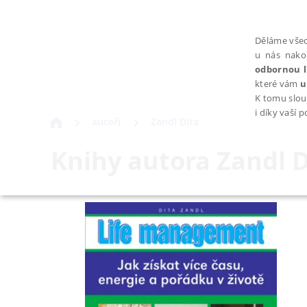
Děláme všec
u nás nako
odbornou l
které vám
u
K tomu slou
i díky vaší 
autoři
Zandl Dita
Knihy autora
Zandl D
NEZBYTNÉ
Nezbytně nutné soubory cookie umožňují základní funkce webovýc
Provider /