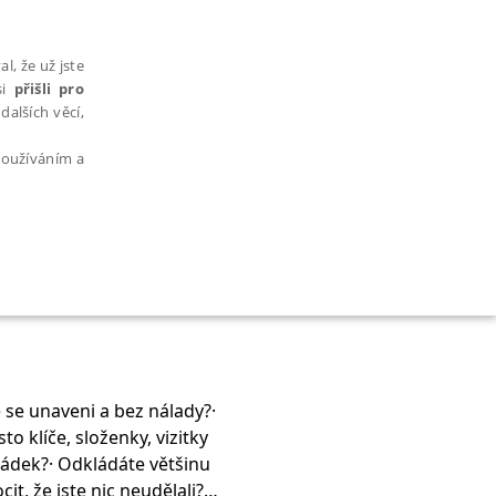
l, že už jste
si
přišli pro
dalších věcí,
 používáním a
AŘAZENÉ SOUBORY
te se unaveni a bez nálady?·
o klíče, složenky, vizitky
bytně nutných souborů cookie správně používat.
ádek?· Odkládáte většinu
t, že jste nic neudělali?