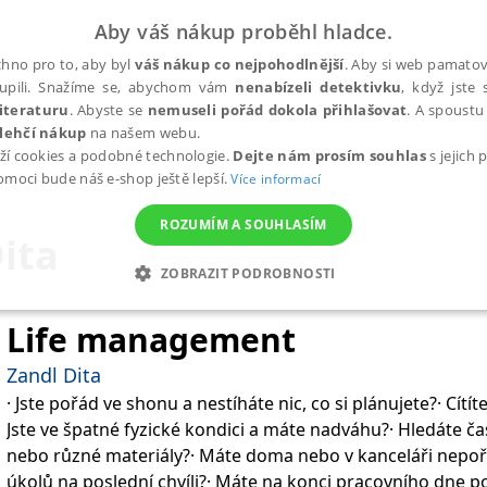
Aby váš nákup proběhl hladce.
hno pro to, aby byl
váš nákup co nejpohodlnější
. Aby si web pamatova
upili. Snažíme se, abychom vám
nenabízeli detektivku
, když jste 
iteraturu
. Abyste se
nemuseli pořád dokola přihlašovat
. A spoustu 
lehčí nákup
na našem webu.
ží cookies a podobné technologie.
Dejte nám prosím souhlas
s jejich
pomoci bude náš e-shop ještě lepší.
Více informací
ROZUMÍM A SOUHLASÍM
ita
ZOBRAZIT PODROBNOSTI
ANALYTICKÉ
MARKETINGOVÉ
FUNKČNÍ
NEZ
Life management
Zandl Dita
· Jste pořád ve shonu a nestíháte nic, co si plánujete?· Cítí
Nezbytné
Analytické
Marketingové
Funkční
Nezařazené soubory
Jste ve špatné fyzické kondici a máte nadváhu?· Hledáte čast
h stránek, jako je přihlášení uživatele a správa účtu. Webové stránky nelze bez nez
nebo různé materiály?· Máte doma nebo v kanceláři nepoř
úkolů na poslední chvíli?· Máte na konci pracovního dne poci