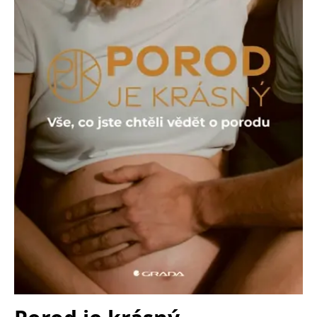
Nezbytné
Analytické
Marketingové
Funkční
Nezařazené soubory
Nezbytně nutné soubory cookie umožňují základní funkce webových
stránek, jako je přihlášení uživatele a správa účtu. Webové stránky nelze
bez nezbytně nutných souborů cookie správně používat.
Provider /
Název
Vyprší
Popis
Doména
CookieScriptConsent
1 měsíc
Tento soubor
CookieScript
cookie
www.grada.cz
používá
služba
Cookie-
Script.com k
zapamatování
předvoleb
souhlasu se
soubory
cookie
návštěvníků.
Je nutné, aby
banner
cookie
Cookie-
Script.com
fungoval