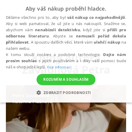
Aby váš nákup proběhl hladce.
Děláme všechno pro to, aby byl
váš nákup co nejpohodlnější
.
Aby si web pamatoval, že už jste u nás nakoupili. Snažíme se,
abychom vám
nenabízeli detektivku
, když jste si
přišli pro
odbornou literaturu
. Abyste se
nemuseli pořád dokola
autoři
Zavadilová Petra
přihlašovat
. A spoustu dalších věcí, které vám
ulehčí nákup
na
našem webu.
Knihy autora
K tomu slouží cookies a podobné technologie.
Dejte nám
prosím souhlas
s jejich používáním a i díky vaší pomoci bude
Zavadilová Petra
náš e-shop ještě lepší.
Více informací
ROZUMÍM A SOUHLASÍM
ZOBRAZIT PODROBNOSTI
NEZBYTNÉ
ANALYTICKÉ
MARKETINGOVÉ
FUNKČNÍ
NEZAŘAZENÉ SOUBORY