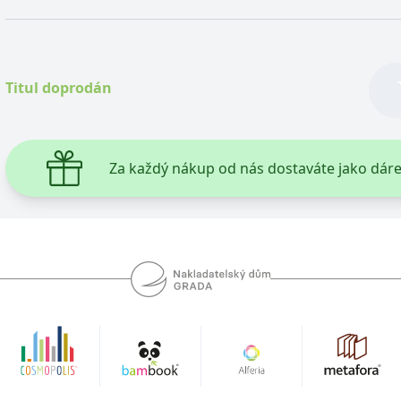
Titul doprodán
Za každý nákup od nás dostaváte jako dár