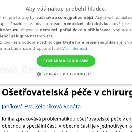
Aby váš nákup proběhl hladce.
hno pro to, aby byl
váš nákup co nejpohodlnější
. Aby si web pamatova
upili. Snažíme se, abychom vám
nenabízeli detektivku
, když jste 
iteraturu
. Abyste se
nemuseli pořád dokola přihlašovat
. A spoustu 
lehčí nákup
na našem webu.
ží cookies a podobné technologie.
Dejte nám prosím souhlas
s jejich
pomoci bude náš e-shop ještě lepší.
Více informací
ROZUMÍM A SOUHLASÍM
ková Renáta
ZOBRAZIT PODROBNOSTI
ANALYTICKÉ
MARKETINGOVÉ
FUNKČNÍ
NEZ
Ošetřovatelská péče v chirurg
Janíková Eva
Zeleníková Renáta
,
Nezbytné
Analytické
Marketingové
Funkční
Nezařazené soubory
Kniha zpracovává problematikou ošetřovatelské péče v chir
h stránek, jako je přihlášení uživatele a správa účtu. Webové stránky nelze bez nez
obecnou a speciální část. V obecné části je v jednotlivých