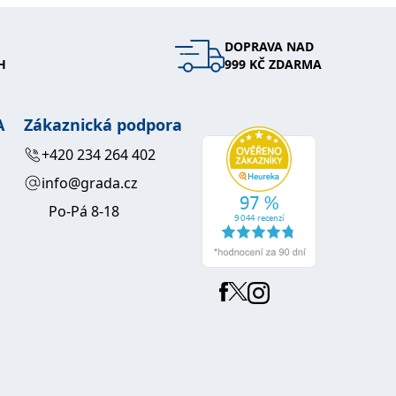
DOPRAVA NAD
H
999 KČ ZDARMA
A
Zákaznická podpora
+420 234 264 402
info@grada.cz
Po-Pá 8-18