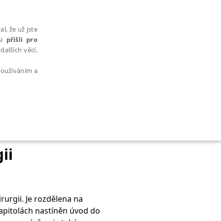
l, že už jste
si
přišli pro
dalších věcí,
 používáním a
AŘAZENÉ SOUBORY
ii
urgii. Je rozdělena na
bytně nutných souborů cookie správně používat.
 kapitolách nastíněn úvod do