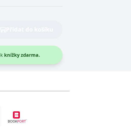
Přidat do košíku
ek
knížky zdarma.