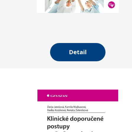
web.
Corporation
.grada.cz
MUID
1 rok
Tento soubor cook
Microsoft
synchronizuje s
Corporation
.clarity.ms
sid
.seznam.cz
1 měsíc
Toto je velmi bě
_gcl_au
3 měsíce
Tento soubor co
Google LLC
uživatel mohl v
.grada.cz
Detail
MR
7 dní
Toto je soubor c
Microsoft
Corporation
.c.bing.com
_uetvid
1 rok
Toto je soubor c
Microsoft
náš web.
Corporation
.grada.cz
test_cookie
15 minut
Tento soubor coo
Google LLC
.doubleclick.net
IDE
1 rok
Tento soubor co
Google LLC
uživatel mohl v
.doubleclick.net
uid
.adform.net
2 měsíce
Tento soubor co
analýze a hlášení