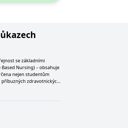
důkazech
ejnost se základními
e Based Nursing) – obsahuje
 určena nejen studentům
a příbuzných zdravotnických
 zdravotnickým pracovníkům
kém trhu publikace, která by
ínosná nejen pro studenty
esionály v klinické praxi.