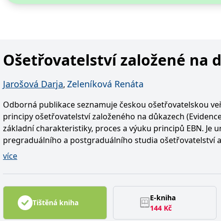
Ošetřovatelství založené na 
Jarošová Darja
Zeleníková Renáta
,
Odborná publikace seznamuje českou ošetřovatelskou veř
principy ošetřovatelství založeného na důkazech (Evidenc
základní charakteristiky, proces a výuku principů EBN. Je
pregraduálního a postgraduálního studia ošetřovatelství 
oborů, ale také sestrám, porodním asistentkám a dalším
více
v praxi. Vzhledem k tomu, že v současné době není na čes
se věnovala této problematice, je publikace ojedinělá a př
ošetřovatelství, ale také pro vyučující a ošetřovatelské prof
E-kniha
Tištěná kniha
144
Kč