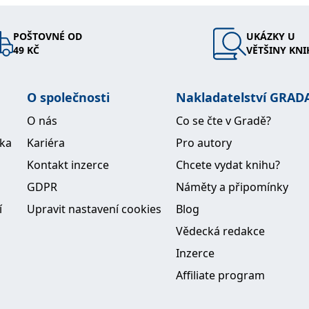
POŠTOVNÉ OD
UKÁZKY U
49 KČ
VĚTŠINY KNI
O společnosti
Nakladatelství GRAD
O nás
Co se čte v Gradě?
ika
Kariéra
Pro autory
Kontakt inzerce
Chcete vydat knihu?
GDPR
Náměty a připomínky
í
Upravit nastavení cookies
Blog
Vědecká redakce
Inzerce
Affiliate program