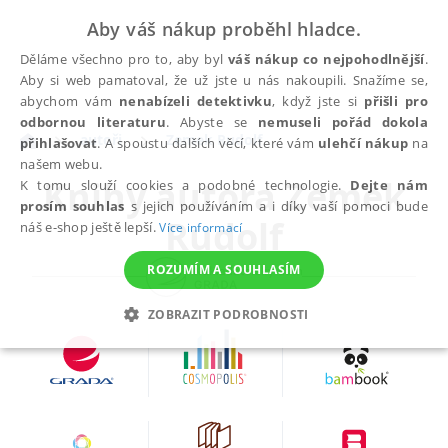
Aby váš nákup proběhl hladce.
Děláme všechno pro to, aby byl
váš nákup co nejpohodlnější
.
Aby si web pamatoval, že už jste u nás nakoupili. Snažíme se,
abychom vám
nenabízeli detektivku
, když jste si
přišli pro
odbornou literaturu
. Abyste se
nemuseli pořád dokola
autoři
Zemek Rudolf
přihlašovat
. A spoustu dalších věcí, které vám
ulehčí nákup
na
našem webu.
Knihy autora
Zemek
K tomu slouží cookies a podobné technologie.
Dejte nám
prosím souhlas
s jejich používáním a i díky vaší pomoci bude
Rudolf
náš e-shop ještě lepší.
Více informací
ROZUMÍM A SOUHLASÍM
ZOBRAZIT PODROBNOSTI
NEZBYTNÉ
ANALYTICKÉ
MARKETINGOVÉ
FUNKČNÍ
NEZAŘAZENÉ SOUBORY