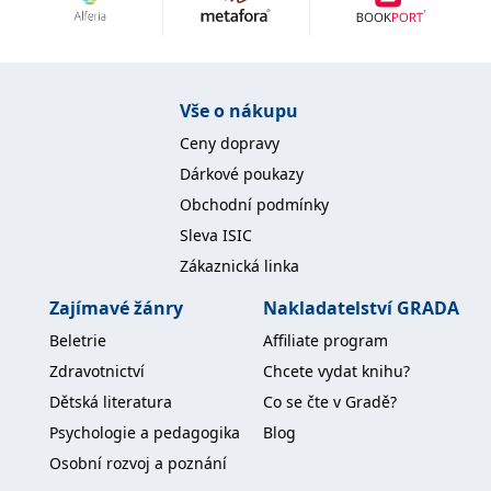
Nezbytné
Analytické
Marketingové
Funkční
Nezařazené soubory
Nezbytně nutné soubory cookie umožňují základní funkce webových
Vše o nákupu
stránek, jako je přihlášení uživatele a správa účtu. Webové stránky nelze
bez nezbytně nutných souborů cookie správně používat.
Ceny dopravy
Provider /
Dárkové poukazy
Název
Vyprší
Popis
Doména
Obchodní podmínky
CookieScriptConsent
1 měsíc
Tento soubor
CookieScript
Sleva ISIC
cookie
www.grada.cz
používá
Zákaznická linka
služba
Cookie-
Script.com k
Zajímavé žánry
Nakladatelství GRADA
zapamatování
předvoleb
Beletrie
Affiliate program
souhlasu se
soubory
Zdravotnictví
Chcete vydat knihu?
cookie
návštěvníků.
Dětská literatura
Co se čte v Gradě?
Je nutné, aby
banner
Psychologie a pedagogika
Blog
cookie
Cookie-
Osobní rozvoj a poznání
Script.com
fungoval