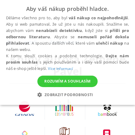
Aby váš nákup proběhl hladce.
Děláme všechno pro to, aby byl
váš nákup co nejpohodlnější
.
Aby si web pamatoval, že už jste u nás nakoupili. Snažíme se,
abychom vám
nenabízeli detektivku
, když jste si
přišli pro
odbornou literaturu
. Abyste se
nemuseli pořád dokola
autoři
Zemene Pavel
přihlašovat
. A spoustu dalších věcí, které vám
ulehčí nákup
na
našem webu.
Knihy autora
Zemene
K tomu slouží cookies a podobné technologie.
Dejte nám
prosím souhlas
s jejich používáním a i díky vaší pomoci bude
Pavel
náš e-shop ještě lepší.
Více informací
ROZUMÍM A SOUHLASÍM
ZOBRAZIT PODROBNOSTI
NEZBYTNÉ
ANALYTICKÉ
MARKETINGOVÉ
FUNKČNÍ
NEZAŘAZENÉ SOUBORY