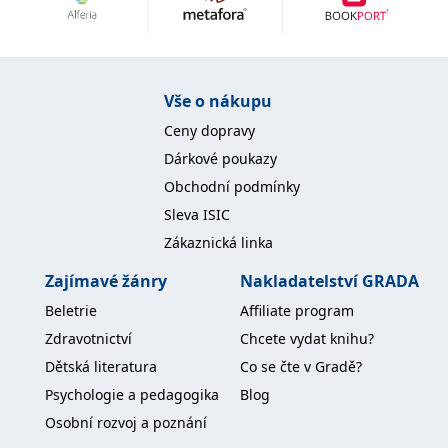
Nezbytné
Analytické
Marketingové
Funkční
Nezařazené soubory
Nezbytně nutné soubory cookie umožňují základní funkce webových
Vše o nákupu
stránek, jako je přihlášení uživatele a správa účtu. Webové stránky nelze
bez nezbytně nutných souborů cookie správně používat.
Ceny dopravy
Provider /
Dárkové poukazy
Název
Vyprší
Popis
Doména
Obchodní podmínky
CookieScriptConsent
1 měsíc
Tento soubor
CookieScript
Sleva ISIC
cookie
www.grada.cz
používá
Zákaznická linka
služba
Cookie-
Script.com k
Zajímavé žánry
Nakladatelství GRADA
zapamatování
předvoleb
Beletrie
Affiliate program
souhlasu se
soubory
Zdravotnictví
Chcete vydat knihu?
cookie
návštěvníků.
Dětská literatura
Co se čte v Gradě?
Je nutné, aby
banner
Psychologie a pedagogika
Blog
cookie
Cookie-
Osobní rozvoj a poznání
Script.com
fungoval