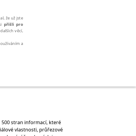
l, že už jste
si
přišli pro
dalších věcí,
 používáním a
AŘAZENÉ SOUBORY
 500 stran informací, které
bytně nutných souborů cookie správně používat.
riálové vlastnosti, průřezové