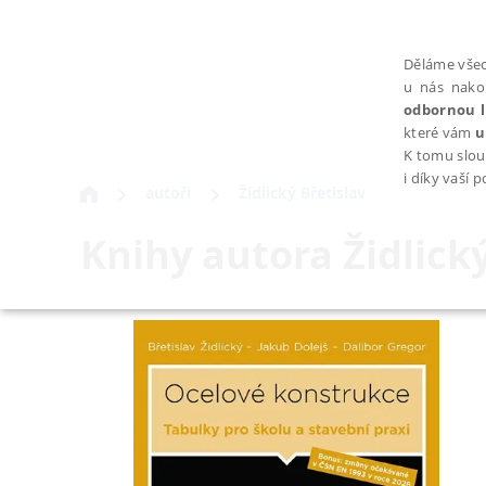
Děláme všec
u nás nako
odbornou l
které vám
u
K tomu slou
i díky vaší 
autoři
Židlický Břetislav
Knihy autora
Židlick
NEZBYTNÉ
Nezbytně nutné soubory cookie umožňují základní funkce webovýc
Provider /