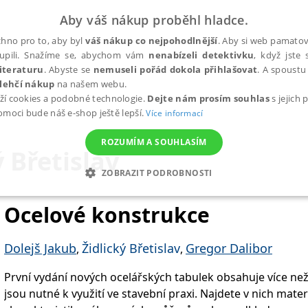
Aby váš nákup proběhl hladce.
hno pro to, aby byl
váš nákup co nejpohodlnější
. Aby si web pamatova
upili. Snažíme se, abychom vám
nenabízeli detektivku
, když jste 
iteraturu
. Abyste se
nemuseli pořád dokola přihlašovat
. A spoustu 
lehčí nákup
na našem webu.
ží cookies a podobné technologie.
Dejte nám prosím souhlas
s jejich
pomoci bude náš e-shop ještě lepší.
Více informací
ROZUMÍM A SOUHLASÍM
ý Břetislav
ZOBRAZIT PODROBNOSTI
ANALYTICKÉ
MARKETINGOVÉ
FUNKČNÍ
NEZ
Ocelové konstrukce
Dolejš Jakub
Židlický Břetislav
Gregor Dalibor
,
,
Nezbytné
Analytické
Marketingové
Funkční
Nezařazené soubory
První vydání nových ocelářských tabulek obsahuje více než
h stránek, jako je přihlášení uživatele a správa účtu. Webové stránky nelze bez nez
jsou nutné k využití ve stavební praxi. Najdete v nich mate