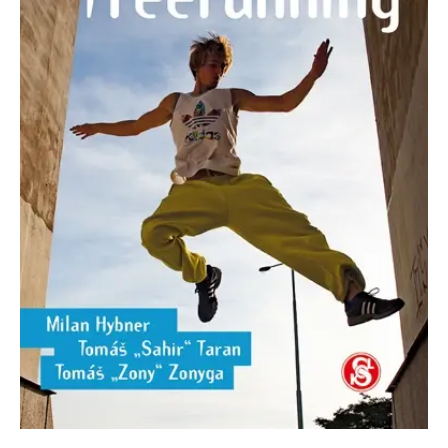
Nezbytné
Analytické
Marketingové
Funkční
Nezařazené soubory
Nezbytně nutné soubory cookie umožňují základní funkce webových
stránek, jako je přihlášení uživatele a správa účtu. Webové stránky nelze
bez nezbytně nutných souborů cookie správně používat.
Provider /
Název
Vyprší
Popis
Doména
CookieScriptConsent
1 měsíc
Tento soubor
CookieScript
cookie
www.grada.cz
používá
služba
Cookie-
Script.com k
zapamatování
předvoleb
souhlasu se
soubory
cookie
návštěvníků.
Je nutné, aby
banner
cookie
Cookie-
Script.com
fungoval