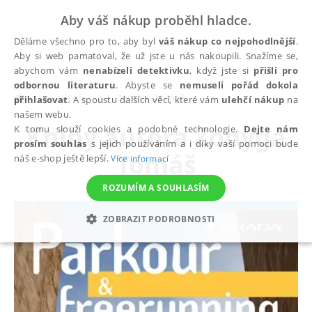
Aby váš nákup proběhl hladce.
Děláme všechno pro to, aby byl
váš nákup co nejpohodlnější
.
Aby si web pamatoval, že už jste u nás nakoupili. Snažíme se,
abychom vám
nenabízeli detektivku
, když jste si
přišli pro
odbornou literaturu
. Abyste se
nemuseli pořád dokola
autoři
Zonyga Tomáš
přihlašovat
. A spoustu dalších věcí, které vám
ulehčí nákup
na
našem webu.
Knihy autora
Zonyga
K tomu slouží cookies a podobné technologie.
Dejte nám
prosím souhlas
s jejich používáním a i díky vaší pomoci bude
Tomáš
náš e-shop ještě lepší.
Více informací
ROZUMÍM A SOUHLASÍM
ZOBRAZIT PODROBNOSTI
NEZBYTNÉ
ANALYTICKÉ
MARKETINGOVÉ
FUNKČNÍ
NEZAŘAZENÉ SOUBORY