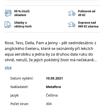
__cf_bm
30 minut
Tento soubor
Cloudflare Inc.
cookie se
.heureka.cz
používá k
99 % titulů
Poštovné od
rozlišení mezi
skladem
49 Kč
lidmi a
roboty. To je
pro web
Ukázky u
Doprava nad
přínosné, aby
většiny knih
999 Kč zdarma
bylo možné
podávat
platné zprávy
o používání
jejich
Rose, Tess, Della, Pam a Jenny – pět sedmdesátnic z
webových
anglického Exeteru, které se seznámily při lekcích
stránek.
aqua aerobiku a jedna by za druhou dala ruku do
CookieConsent
1 rok
Tento soubor
Cybot A/S
cookie ukládá
www.bambook.cz
ohně, netuší, že jejich poklidný život má nečekaně
stav souhlasu
nabrat pořádné obrátky.
uživatele se
více
soubory
cookie pro
aktuální
Jenny se totiž rozhodne znovu vdát, a ke všemu za
Datum vydání
:
10.05.2021
doménu.
muže, kterého ani moc dlouho nezná. Ale to je pro její
G_ENABLED_IDPS
1 rok 1
Slouží k
Google LLC
Nakladatel
:
Metafora
přítelkyně ten nejmenší šok! Eddie, Jennin nastávající,
měsíc
přihlášení
.www.grada.cz
pomocí
totiž se svým synem vyráží oslavit zásnuby do Las
Jazyk
:
Čeština
Google
Vegas, a Jenny se tím rozhodně nehodlá nechat
ASP.NET_SessionId
Zavřením
Tento soubor
Microsoft
Počet stran
:
304
zahanbit.
prohlížeče
cookie
Corporation