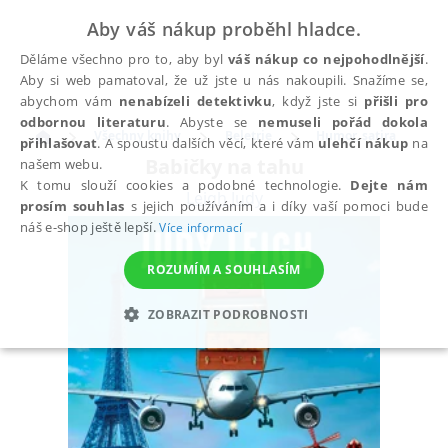
Aby váš nákup proběhl hladce.
Děláme všechno pro to, aby byl
váš nákup co nejpohodlnější
.
Aby si web pamatoval, že už jste u nás nakoupili. Snažíme se,
abychom vám
nenabízeli detektivku
, když jste si
přišli pro
odbornou literaturu
. Abyste se
nemuseli pořád dokola
Všechny knihy
Beletrie
Humor, satira
přihlašovat
. A spoustu dalších věcí, které vám
ulehčí nákup
na
Babičky na tahu
našem webu.
K tomu slouží cookies a podobné technologie.
Dejte nám
Leigh Judy
prosím souhlas
s jejich používáním a i díky vaší pomoci bude
náš e-shop ještě lepší.
Více informací
ROZUMÍM A SOUHLASÍM
ZOBRAZIT PODROBNOSTI
NEZBYTNÉ
ANALYTICKÉ
MARKETINGOVÉ
FUNKČNÍ
NEZAŘAZENÉ SOUBORY