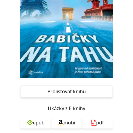
Nezbytné
Analytické
Marketingové
Funkční
Nezařazené soubory
Nezbytně nutné soubory cookie umožňují základní funkce webových
stránek, jako je přihlášení uživatele a správa účtu. Webové stránky nelze
bez nezbytně nutných souborů cookie správně používat.
Provider /
Název
Vyprší
Popis
Doména
CookieScriptConsent
1 měsíc
Tento soubor
CookieScript
cookie
www.grada.cz
používá
služba
Cookie-
Script.com k
zapamatování
předvoleb
Prolistovat knihu
souhlasu se
soubory
cookie
návštěvníků.
Ukázky z E-knihy
Je nutné, aby
banner
cookie
epub
mobi
pdf
Cookie-
Script.com
fungoval