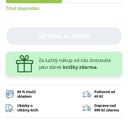
správně.
Titul doprodán
PHPSESSID
Zavřením
Cookie
PHP.net
prohlížeče
generovaný
www.bambook.cz
aplikacemi
založenými
na jazyce
PHP. Toto je
univerzální
Přidat do košíku
identifikátor
používaný k
udržování
proměnných
relací
uživatelů.
Za každý nákup od nás dostaváte
Obvykle se
jedná o
jako dárek
knížky zdarma.
náhodně
vygenerované
číslo, jeho
použití může
být specifické
pro daný
99 % titulů
Poštovné od
web, ale
skladem
49 Kč
dobrým
příkladem je
Ukázky u
Doprava nad
udržování
většiny knih
999 Kč zdarma
přihlášeného
stavu
uživatele mezi
stránkami.