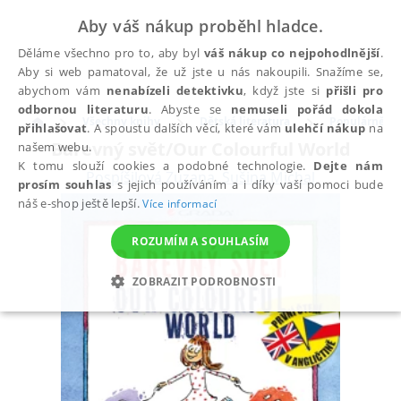
Aby váš nákup proběhl hladce.
Děláme všechno pro to, aby byl
váš nákup co nejpohodlnější
.
Aby si web pamatoval, že už jste u nás nakoupili. Snažíme se,
abychom vám
nenabízeli detektivku
, když jste si
přišli pro
odbornou literaturu
. Abyste se
nemuseli pořád dokola
Všechny knihy
Dětská literatura
Populárně na
přihlašovat
. A spoustu dalších věcí, které vám
ulehčí nákup
na
Barevný svět/Our Colourful World
našem webu.
K tomu slouží cookies a podobné technologie.
Dejte nám
Pospíšilová Zuzana
,
Sušina Michal
prosím souhlas
s jejich používáním a i díky vaší pomoci bude
náš e-shop ještě lepší.
Více informací
ROZUMÍM A SOUHLASÍM
ZOBRAZIT PODROBNOSTI
NEZBYTNÉ
ANALYTICKÉ
MARKETINGOVÉ
FUNKČNÍ
NEZAŘAZENÉ SOUBORY