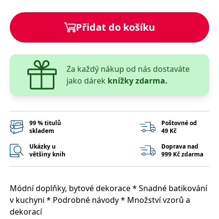
správně.
PHPSESSID
Zavřením
Cookie
PHP.net
prohlížeče
generovaný
Přidat do košíku
www.bambook.cz
aplikacemi
založenými
na jazyce
PHP. Toto je
univerzální
identifikátor
Za každý nákup od nás dostaváte
používaný k
udržování
jako dárek
knížky zdarma.
proměnných
relací
uživatelů.
Obvykle se
jedná o
náhodně
99 % titulů
Poštovné od
vygenerované
skladem
49 Kč
číslo, jeho
použití může
Ukázky u
Doprava nad
být specifické
většiny knih
999 Kč zdarma
pro daný
web, ale
dobrým
příkladem je
udržování
Módní doplňky, bytové dekorace * Snadné batikování
přihlášeného
stavu
v kuchyni * Podrobné návody * Množství vzorů a
uživatele mezi
stránkami.
dekorací