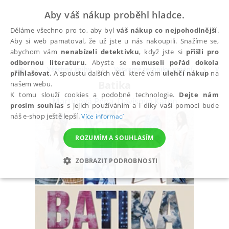
Aby váš nákup proběhl hladce.
Děláme všechno pro to, aby byl
váš nákup co nejpohodlnější
.
Aby si web pamatoval, že už jste u nás nakoupili. Snažíme se,
abychom vám
nenabízeli detektivku
, když jste si
přišli pro
odbornou literaturu
. Abyste se
nemuseli pořád dokola
Všechny knihy
Výtvarné techniky, umění
Výtv
přihlašovat
. A spoustu dalších věcí, které vám
ulehčí nákup
na
Batika
našem webu.
K tomu slouží cookies a podobné technologie.
Dejte nám
Martinová Pepa
,
Davisová Karen
prosím souhlas
s jejich používáním a i díky vaší pomoci bude
náš e-shop ještě lepší.
Více informací
ROZUMÍM A SOUHLASÍM
ZOBRAZIT PODROBNOSTI
NEZBYTNÉ
ANALYTICKÉ
MARKETINGOVÉ
FUNKČNÍ
NEZAŘAZENÉ SOUBORY