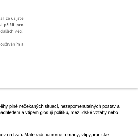
l, že už jste
si
přišli pro
dalších věcí,
 používáním a
AŘAZENÉ SOUBORY
íběhy plné nečekaných situací, nezapomenutelných postav a
nadhledem a vtipem glosují politiku, mezilidské vztahy nebo
bytně nutných souborů cookie správně používat.
ěv na tváři. Máte rádi
humorné romány
, vtipy, ironické