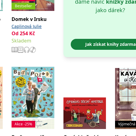
dáme navíc
knížky zd
Bestseller
jako dárek?
o
Domek v Irsku
Caplinová Julie
Od
254
Kč
Skladem
Jak získat knihy zdarma
ů
Akce -25%
Výjimečná