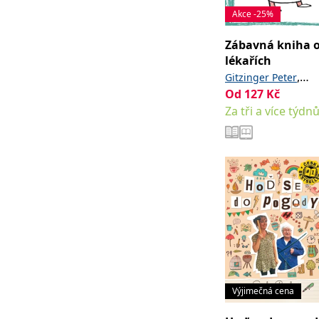
Akce -25%
Zábavná kniha 
lékařích
,
Gitzinger Peter
Od
127
Kč
,
Höke Linus
Za tři a více týdn
Schmelzer Roger
Výjimečná cena