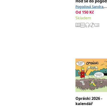
Hoď se do pogod
,
Pogodová Sandra
Od
150
Kč
Pogoda Richard
Skladem
Opráski 2026 -
kalendář