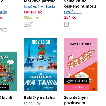
 v
Matková patrola
Velká kniha
českého humoru
Janečková Michaela
Julie
Od
191
Kč
Česká unie
č
254
Kč
Skladem
karikaturistů
Výjimečná cena
 cena
Novinka
 bichli
Babičky na tahu
Se srdečným
pozdravem
Leigh Judy