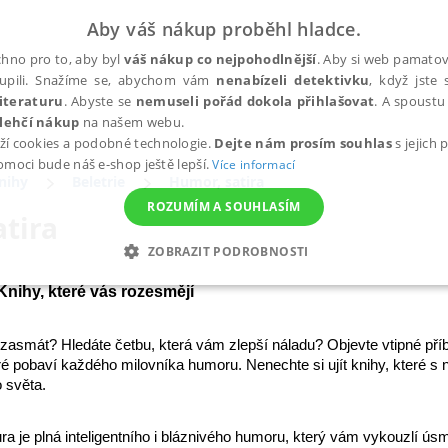
Aby váš nákup proběhl hladce.
hno pro to, aby byl
váš nákup co nejpohodlnější
. Aby si web pamatova
upili. Snažíme se, abychom vám
nenabízeli detektivku
, když jste 
iteraturu
. Abyste se
nemuseli pořád dokola přihlašovat
. A spoustu 
lehčí nákup
na našem webu.
ží cookies a podobné technologie.
Dejte nám prosím souhlas
s jejich
pomoci bude náš e-shop ještě lepší.
Více informací
nihy
Beletrie
Humor, satira
ROZUMÍM A SOUHLASÍM
tira
ZOBRAZIT PODROBNOSTI
ANALYTICKÉ
MARKETINGOVÉ
FUNKČNÍ
NEZ
Knihy, které vás rozesmějí
 zasmát? Hledáte četbu, která vám zlepší náladu? Objevte vtipné př
ré pobaví každého milovníka humoru. Nenechte si ujít knihy, které s 
Nezbytné
Analytické
Marketingové
Funkční
Nezařazené soubory
 světa.
h stránek, jako je přihlášení uživatele a správa účtu. Webové stránky nelze bez nez
ura
je plná inteligentního i bláznivého humoru, který vám vykouzlí úsm