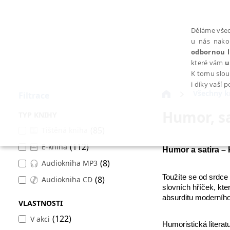
Děláme všec
u nás nako
odbornou l
které vám
u
K tomu slou
i díky vaší 
Všechny k
Filtrace
Humor, sa
TYP KNIHY
(85)
Tištěná kniha
(112)
E-kniha
NEZBYTNÉ
Humor a satira – 
(8)
Audiokniha MP3
Toužíte se od srdce
(8)
Audiokniha CD
slovních hříček, kte
absurditu moderního
VLASTNOSTI
Nezbytně nutné soubory cookie umožňují základní funkce webovýc
(122)
V akci
Humoristická literat
Provider /