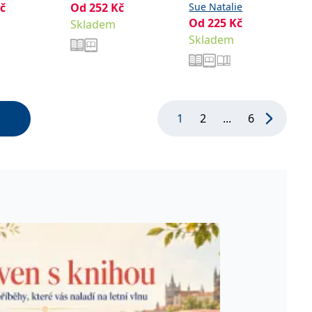
č
Od
252
Kč
Sue Natalie
Od
225
Kč
Skladem
Skladem
1
2
...
6