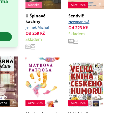
arma
Novinka
Akce -25%
U Špinavé
Sendvič
kachny
Newmanová
Jelínek Michal
Od
223
Kč
Catherine
Od
259
Kč
Skladem
Skladem
 cena
Akce -25%
Akce -25%