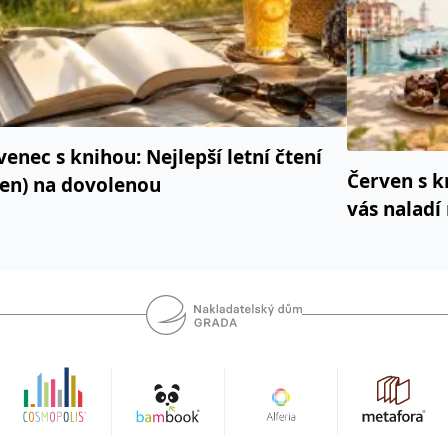
venec s knihou: Nejlepší letní čtení
Červen s k
jen) na dovolenou
vás naladí 