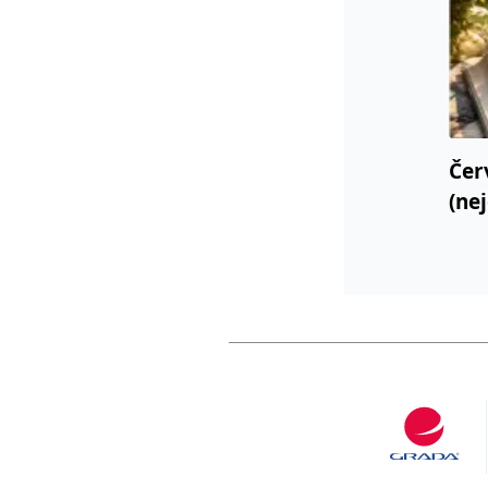
Čer
(ne