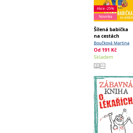
web.
Corporation
.grada.cz
Akce -25%
Novinka
MUID
1 rok
Tento soubor cook
Microsoft
synchronizuje s
Corporation
.clarity.ms
Šílená babička
sid
.seznam.cz
1 měsíc
Toto je velmi bě
na cestách
Boučková Martina
_gcl_au
3 měsíce
Tento soubor co
Google LLC
uživatel mohl v
.grada.cz
Od
191
Kč
MR
7 dní
Toto je soubor c
Microsoft
Skladem
Corporation
.c.bing.com
_uetvid
1 rok
Toto je soubor c
Microsoft
náš web.
Corporation
.grada.cz
test_cookie
15 minut
Tento soubor coo
Google LLC
.doubleclick.net
IDE
1 rok
Tento soubor co
Google LLC
uživatel mohl v
.doubleclick.net
uid
.adform.net
2 měsíce
Tento soubor co
analýze a hlášení