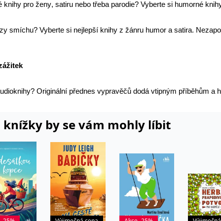
s
 knihy pro ženy
, satiru nebo třeba parodie? Vyberte si
humorné knihy
o soubor cookie používá služba Cookie-Script.com k zapamatování předvoleb souhlasu
ie-Script.com fungoval správně.
slzy smíchu? Vyberte si
nejlepší knihy
z žánru humor a satira. Nezapo
ie generovaný aplikacemi založenými na jazyce PHP. Toto je univerzální identifikátor 
á o náhodně vygenerované číslo, jeho použití může být specifické pro daný web, ale d
 stránkami.
zážitek
o soubor cookie se používá k rozlišení mezi lidmi a roboty. To je pro web přínosné, ab
vých stránek.
o soubor cookie ukládá stav souhlasu uživatele se soubory cookie pro aktuální domén
udioknihy
? Originální přednes vypravěčů dodá vtipným příběhům a
h
ží k přihlášení pomocí Google
 knížky by se vám mohly líbit
o soubor cookie zachovává stav relace návštěvníka napříč požadavky na stránku.
yprší
Popis
Provider / Doména
 den
Nastaveno Kentico CMS. Uloží název aktuálního vizuálního motivu pro zajišt
.grada.cz
kie nastavuje Google Analytics. Ukládá a aktualizuje jedinečnou hodnotu pro každou n
 rok
Nastaveno Kentico CMS k identifikaci jazyka stránky, ukládá kombinaci kódů 
.grada.cz
kie je obvykle nastaven společností Dstillery, aby umožnil sdílení mediálního obsah
bových stránek, když používají sociální média ke sdílení obsahu webových stránek z n
 -25%
Výjimečná cena
Akce -25%
Výjimečná