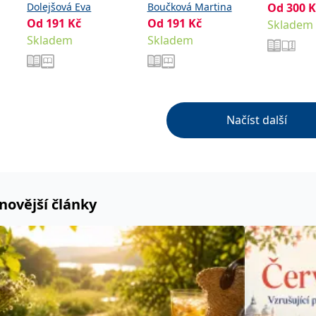
Dolejšová Eva
Boučková Martina
Od
300
K
Od
191
Kč
Od
191
Kč
Skladem
Skladem
Skladem
Načíst další
novější články