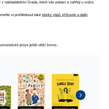
 z nakladatelství Grada
, které vás pobaví a zahřejí u srdce.
 se soubory cookie návštěvníků. Je nutné, aby banner cookie
meňte si prohlédnout také
sbírky vtipů, křížovek a další
používaný k udržování proměnných relací uživatelů. Obvykle se
obrým příkladem je udržování přihlášeného stavu uživatele
y bylo možné podávat platné zprávy o používání jejich
u.
umoristické próze
ještě větší šmrnc.
Vyprší
Popis
ění správného vzhledu dialogových oken.
1 rok
### Luigisbox???
avštívenou stránku a slouží k počítání a sledování zobrazení
jazyků a zemí
1 rok
u na sociálních médiích. Může také shromažďovat informace o
avštívené stránky.
 cena
Výjimečná cena
Výjimečná cena
Výjimečná cen