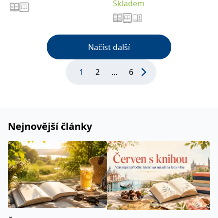
Skladem
Načíst další
1
2
...
6
Nejnovější články