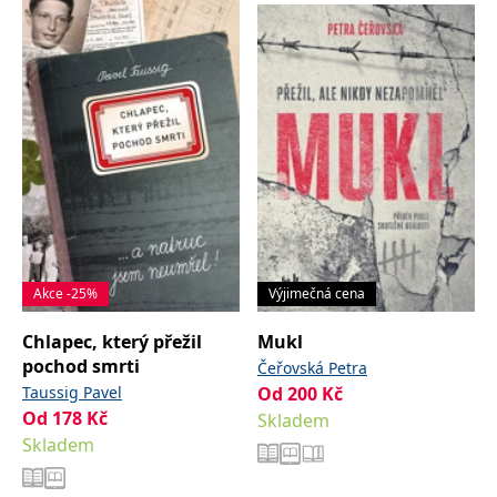
Akce -25%
Výjimečná cena
Chlapec, který přežil
Mukl
pochod smrti
Čeřovská Petra
Taussig Pavel
Od
200
Kč
Od
178
Kč
Skladem
Skladem