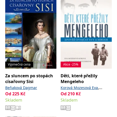
Výjimečná cena
Akce -25%
Za sluncem po stopách
Děti, které přežily
císařovny Sisi
Mengeleho
,
Beňaková Dagmar
Korová Mozesová Eva
Od
225
Kč
Od
210
Kč
Buccieriová Rojanyová Lisa
Skladem
Skladem