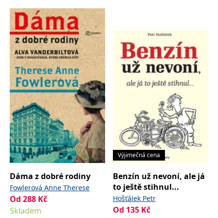
Výjimečná cena
Dáma z dobré rodiny
Benzín už nevoní, ale já
to ještě stihnul...
Fowlerová Anne Therese
Od
288
Kč
Hošťálek Petr
Od
135
Kč
Skladem