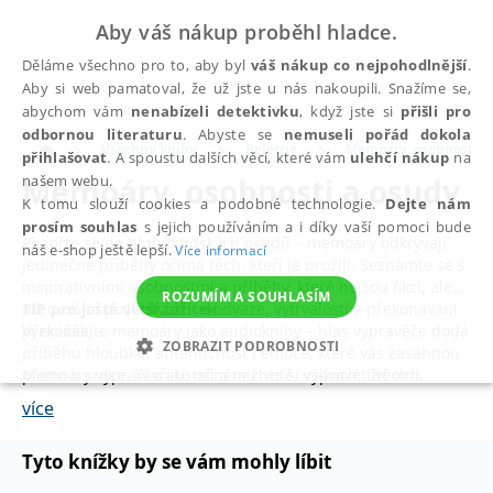
Aby váš nákup proběhl hladce.
Děláme všechno pro to, aby byl
váš nákup co nejpohodlnější
.
Aby si web pamatoval, že už jste u nás nakoupili. Snažíme se,
abychom vám
nenabízeli detektivku
, když jste si
přišli pro
odbornou literaturu
. Abyste se
nemuseli pořád dokola
Všechny knihy
Beletrie
Memoáry, osobnosti a
přihlašovat
. A spoustu dalších věcí, které vám
ulehčí nákup
na
Memoáry, osobnosti a osudy
našem webu.
K tomu slouží cookies a podobné technologie.
Dejte nám
prosím souhlas
s jejich používáním a i díky vaší pomoci bude
Ponořte se do hlubin lidských osudů – memoáry odkrývají
náš e-shop ještě lepší.
Více informací
jedinečné příběhy očima těch, kteří je prožili. Seznamte se s
inspirativními osobnostmi a příběhy, které nejsou fikcí, ale
ROZUMÍM A SOUHLASÍM
především poselstvím – o odvaze, vytrvalosti a překonávání
TIP pro ještě větší zážitek
překážek.
Vyzkoušejte memoáry jako audioknihy – hlas vypravěče dodá
ZOBRAZIT PODROBNOSTI
příběhu hloubku, autentičnost i emoce, které vás zasáhnou
Memoáry vypraví o skutečném životě, válkách, útěcích,
přímo u srdce. Zavřete oči a nechte si vyprávět životní
NEZBYTNÉ
ANALYTICKÉ
MARKETINGOVÉ
velkých láskách, těžkých rozhodnutích i neuvěřitelných
příběh tak, jak se skutečně stal.
více
bojích o přežití. To vše autenticky a bez příkras. Poznejte
FUNKČNÍ
NEZAŘAZENÉ SOUBORY
silné lidské příběhy, které vás dojmou, inspirují i mnohdy
Tyto knížky by se vám mohly líbit
také vybídnou k přemýšlení o vlastních životních
křižovatkách, smyslu bytí i o hrozbách minulosti, které