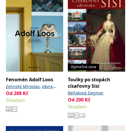
Výjimečná cena
Fenomén Adolf Loos
Toulky po stopách
císařovny Sisi
,
Zelinský Miroslav
Vávra
Od
288
Kč
Beňaková Dagmar
David
Od
200
Kč
Skladem
Skladem