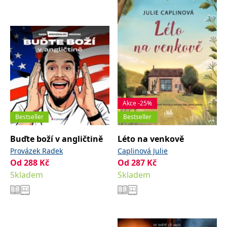
Nezbytné
Analytické
Marketingové
Funkční
Nezařazené soubory
Nezbytně nutné soubory cookie umožňují základní funkce webových
stránek, jako je přihlášení uživatele a správa účtu. Webové stránky nelze
bez nezbytně nutných souborů cookie správně používat.
Provider /
Název
Vyprší
Popis
Doména
CookieScriptConsent
1 měsíc
Tento soubor
CookieScript
Akce -25%
cookie
www.grada.cz
používá
Bestseller
Bestseller
služba
Cookie-
Buďte boží v angličtině
Léto na venkově
Script.com k
zapamatování
Provázek Radek
Caplinová Julie
předvoleb
souhlasu se
Od
288
Kč
Od
287
Kč
soubory
cookie
Skladem
Skladem
návštěvníků.
Je nutné, aby
banner
cookie
Cookie-
Script.com
fungoval