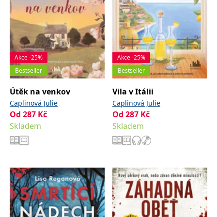
Akce -25%
Akce -25%
Bestseller
Bestseller
Útěk na venkov
Vila v Itálii
Caplinová Julie
Caplinová Julie
Od
287
Kč
Od
287
Kč
Skladem
Skladem