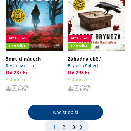
Akce -25%
Akce -25%
Bestseller
Bestseller
Smrtící nádech
Záhadná oběť
Reganová Lisa
Bryndza Robert
Od
287
Kč
Od
293
Kč
Skladem
Skladem
Načíst další
1
2
3