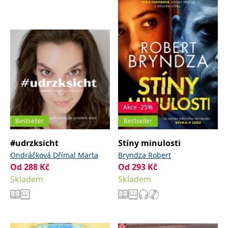
správně.
PHPSESSID
Zavřením
Cookie
PHP.net
prohlížeče
generovaný
www.bambook.cz
aplikacemi
založenými
na jazyce
PHP. Toto je
univerzální
identifikátor
používaný k
udržování
proměnných
relací
uživatelů.
Akce -25%
Obvykle se
jedná o
Bestseller
Bestseller
náhodně
vygenerované
číslo, jeho
#udrzksicht
Stíny minulosti
použití může
být specifické
Ondráčková Dřímal Marta
Bryndza Robert
pro daný
Od
288
Kč
Od
293
Kč
web, ale
dobrým
Skladem
Skladem
příkladem je
udržování
přihlášeného
stavu
uživatele mezi
stránkami.