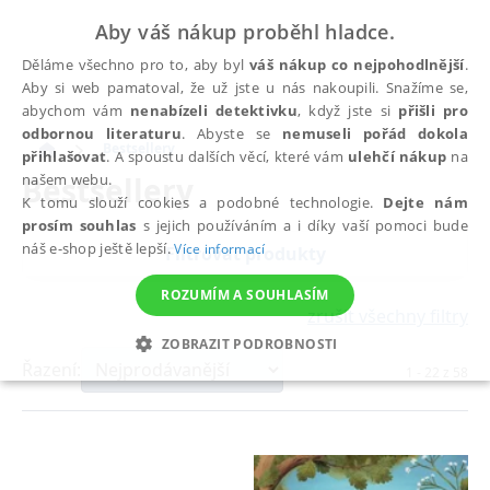
Aby váš nákup proběhl hladce.
Děláme všechno pro to, aby byl
váš nákup co nejpohodlnější
.
Aby si web pamatoval, že už jste u nás nakoupili. Snažíme se,
abychom vám
nenabízeli detektivku
, když jste si
přišli pro
odbornou literaturu
. Abyste se
nemuseli pořád dokola
Bestsellery
přihlašovat
. A spoustu dalších věcí, které vám
ulehčí nákup
na
Bestsellery
našem webu.
K tomu slouží cookies a podobné technologie.
Dejte nám
prosím souhlas
s jejich používáním a i díky vaší pomoci bude
náš e-shop ještě lepší.
Více informací
Filtrovat produkty
ROZUMÍM A SOUHLASÍM
zrušit všechny filtry
ZOBRAZIT PODROBNOSTI
Řazení:
1
-
22
z
58
NEZBYTNÉ
ANALYTICKÉ
MARKETINGOVÉ
FUNKČNÍ
NEZAŘAZENÉ SOUBORY