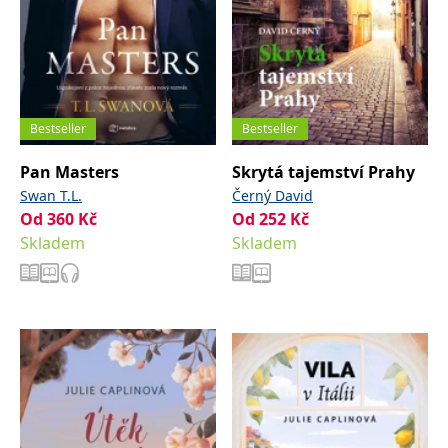
Bestseller
Bestseller
Pan Masters
Skrytá tajemství Prahy
Swan T.L.
Černý David
Od
360
Kč
Od
252
Kč
Skladem
Skladem