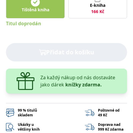
správně.
E-kniha
Tištěná kniha
PHPSESSID
Zavřením
Cookie
PHP.net
166
Kč
prohlížeče
generovaný
www.bambook.cz
aplikacemi
Titul doprodán
založenými
na jazyce
PHP. Toto je
univerzální
identifikátor
používaný k
udržování
Přidat do košíku
proměnných
relací
uživatelů.
Obvykle se
jedná o
náhodně
Za každý nákup od nás dostaváte
vygenerované
číslo, jeho
jako dárek
knížky zdarma.
použití může
být specifické
pro daný
web, ale
dobrým
příkladem je
99 % titulů
Poštovné od
udržování
přihlášeného
skladem
49 Kč
stavu
uživatele mezi
Ukázky u
Doprava nad
stránkami.
většiny knih
999 Kč zdarma