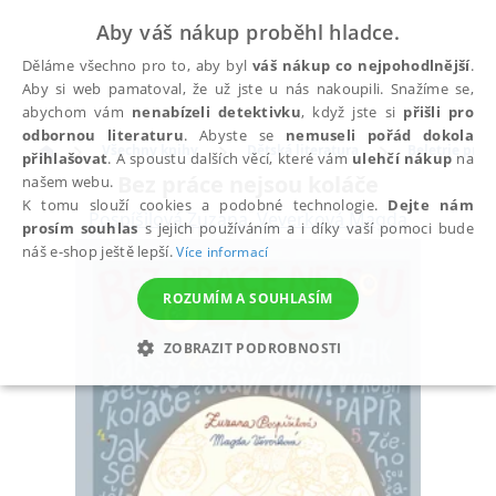
Aby váš nákup proběhl hladce.
Děláme všechno pro to, aby byl
váš nákup co nejpohodlnější
.
Aby si web pamatoval, že už jste u nás nakoupili. Snažíme se,
abychom vám
nenabízeli detektivku
, když jste si
přišli pro
odbornou literaturu
. Abyste se
nemuseli pořád dokola
Všechny knihy
Dětská literatura
Beletrie pro d
přihlašovat
. A spoustu dalších věcí, které vám
ulehčí nákup
na
Bez práce nejsou koláče
našem webu.
K tomu slouží cookies a podobné technologie.
Dejte nám
Pospíšilová Zuzana
,
Veverková Magda
prosím souhlas
s jejich používáním a i díky vaší pomoci bude
náš e-shop ještě lepší.
Více informací
ROZUMÍM A SOUHLASÍM
ZOBRAZIT PODROBNOSTI
NEZBYTNÉ
ANALYTICKÉ
MARKETINGOVÉ
FUNKČNÍ
NEZAŘAZENÉ SOUBORY