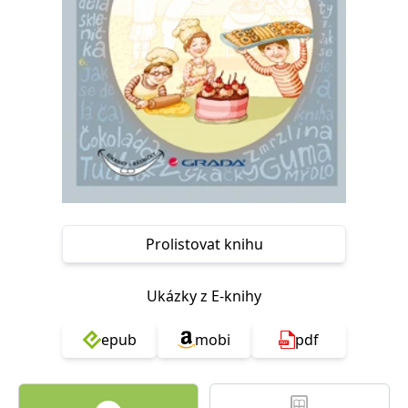
Nezbytné
Analytické
Marketingové
Funkční
Nezařazené soubory
Nezbytně nutné soubory cookie umožňují základní funkce webových
stránek, jako je přihlášení uživatele a správa účtu. Webové stránky nelze
bez nezbytně nutných souborů cookie správně používat.
Provider /
Název
Vyprší
Popis
Doména
CookieScriptConsent
1 měsíc
Tento soubor
CookieScript
cookie
www.grada.cz
používá
služba
Cookie-
Prolistovat knihu
Script.com k
zapamatování
předvoleb
souhlasu se
Ukázky z E-knihy
soubory
cookie
návštěvníků.
Je nutné, aby
epub
mobi
pdf
banner
cookie
Cookie-
Script.com
fungoval