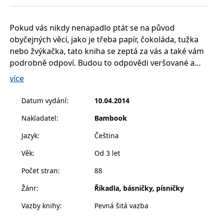
__cf_bm
30 minut
Tento soubor
Cloudflare Inc.
cookie se
.heureka.cz
používá k
rozlišení mezi
Pokud vás nikdy nenapadlo ptát se na původ
lidmi a
obyčejných věcí, jako je třeba papír, čokoláda, tužka
roboty. To je
pro web
nebo žvýkačka, tato kniha se zeptá za vás a také vám
přínosné, aby
bylo možné
podrobně odpoví. Budou to odpovědi veršované a
podávat
platné zprávy
krásně ilustrované. Přečtěte si básničky, ve kterých se
více
o používání
zvědavé děti ptají a dospělí zasvěceně odpovídají.
jejich
webových
Tohle veršované poučení už se vám z hlavy jen tak
stránek.
Datum vydání
:
10.04.2014
nevykouří!
CookieConsent
1 rok
Tento soubor
Cybot A/S
Nakladatel
:
Bambook
Pro děti od 5 let.
cookie ukládá
www.bambook.cz
stav souhlasu
uživatele se
Jazyk
:
Čeština
soubory
cookie pro
Věk
:
Od 3 let
aktuální
doménu.
Počet stran
:
88
G_ENABLED_IDPS
1 rok 1
Slouží k
Google LLC
měsíc
přihlášení
.www.grada.cz
Žánr
:
Říkadla, básničky, písničky
pomocí
Google
Vazby knihy
:
Pevná šitá vazba
ASP.NET_SessionId
Zavřením
Tento soubor
Microsoft
prohlížeče
cookie
Corporation