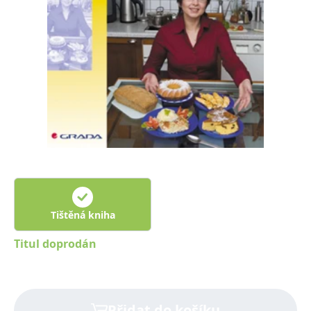
Nezbytné
Analytické
Marketingové
Funkční
Nezařazené soubory
Nezbytně nutné soubory cookie umožňují základní funkce webových
stránek, jako je přihlášení uživatele a správa účtu. Webové stránky nelze
bez nezbytně nutných souborů cookie správně používat.
Provider /
Název
Vyprší
Popis
Doména
CookieScriptConsent
1 měsíc
Tento soubor
CookieScript
cookie
www.grada.cz
používá
služba
Cookie-
Script.com k
zapamatování
předvoleb
Tištěná kniha
souhlasu se
soubory
cookie
Titul doprodán
návštěvníků.
Je nutné, aby
banner
cookie
Cookie-
Script.com
fungoval
Přidat do košíku