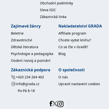
Obchodní podmínky
IDE
1 rok
Tento soubor cookie
Google LLC
Sleva ISIC
nastavuje společnost
.doubleclick.net
Doubleclick a provádí
Zákaznická linka
informace o tom, jak
koncový uživatel používá
webové stránky a
Zajímavé žánry
Nakladatelství GRADA
jakoukoli reklamu,
kterou koncový uživatel
Beletrie
Affiliate program
mohl vidět před
návštěvou uvedeného
Zdravotnictví
Chcete vydat knihu?
webu.
Dětská literatura
Co se čte v Gradě?
uid
.adform.net
2 měsíce
Tento soubor cookie
poskytuje jednoznačně
Psychologie a pedagogika
Blog
přiřazené strojově
generované ID uživatele
Osobní rozvoj a poznání
a shromažďuje údaje o
aktivitě na webu. Tato
data mohou být
Zákaznická podpora
O společnosti
odeslána k analýze a
hlášení třetí straně.
+420 234 264 402
O nás
info@grada.cz
Upravit nastavení cookies
Po-Pá 8-18