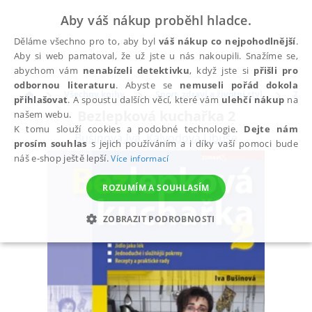
Aby váš nákup proběhl hladce.
Děláme všechno pro to, aby byl
váš nákup co nejpohodlnější
.
Aby si web pamatoval, že už jste u nás nakoupili. Snažíme se,
abychom vám
nenabízeli detektivku
, když jste si
přišli pro
odbornou literaturu
. Abyste se
nemuseli pořád dokola
Všechny knihy
Sport, zdraví a životní styl
Zdra
přihlašovat
. A spoustu dalších věcí, které vám
ulehčí nákup
na
Bezlepková kuchařka 2
našem webu.
K tomu slouží cookies a podobné technologie.
Dejte nám
Bušinová Iva
,
Kalvodová Libuše
prosím souhlas
s jejich používáním a i díky vaší pomoci bude
náš e-shop ještě lepší.
Více informací
ROZUMÍM A SOUHLASÍM
ZOBRAZIT PODROBNOSTI
NEZBYTNÉ
ANALYTICKÉ
MARKETINGOVÉ
FUNKČNÍ
NEZAŘAZENÉ SOUBORY