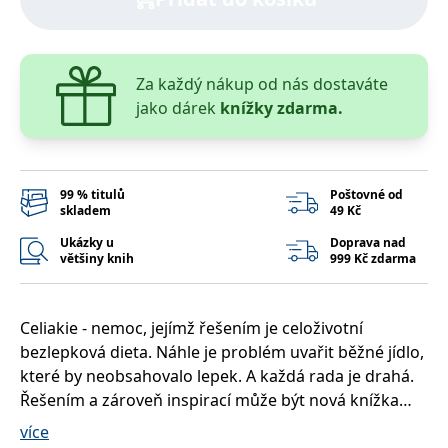
správně.
PHPSESSID
Zavřením
Cookie
PHP.net
prohlížeče
generovaný
www.bambook.cz
aplikacemi
založenými
Za každý nákup od nás dostaváte
na jazyce
PHP. Toto je
jako dárek
knížky zdarma.
univerzální
identifikátor
používaný k
udržování
proměnných
relací
99 % titulů
Poštovné od
uživatelů.
skladem
49 Kč
Obvykle se
jedná o
Ukázky u
Doprava nad
náhodně
většiny knih
999 Kč zdarma
vygenerované
číslo, jeho
použití může
být specifické
pro daný
Celiakie - nemoc, jejímž řešením je celoživotní
web, ale
dobrým
bezlepková dieta. Náhle je problém uvařit běžné jídlo,
příkladem je
udržování
které by neobsahovalo lepek. A každá rada je drahá.
přihlášeného
Řešením a zároveň inspirací může být nová knížka
stavu
uživatele mezi
známé české autorky a odbornice na bezlepkovou
stránkami.
více