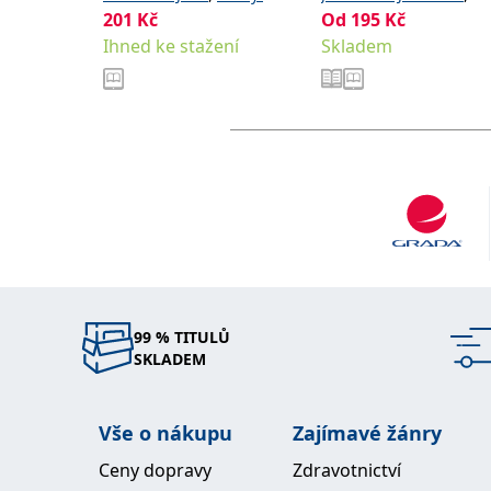
201
,
Kč
,
Od
195
Kč
,
Petr
Pokorná Renata
Svoboda Tomáš
Ihned ke stažení
Skladem
Bittnerová Zuzana
Wichsová Jana
99 % TITULŮ
SKLADEM
Vše o nákupu
Zajímavé žánry
Ceny dopravy
Zdravotnictví