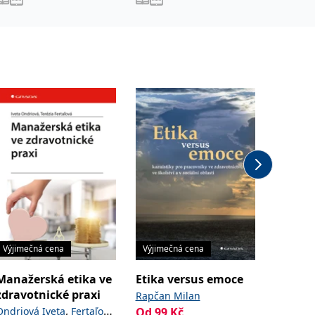
Výjimečná cena
Výjimečná cena
Manažerská etika ve
Etika versus emoce
Ošetřo
zdravotnické praxi
postupy
Rapčan Milan
nemocn
,
Ondriová Iveta
Fertaľová
Od
99
Kč
Vytejčko