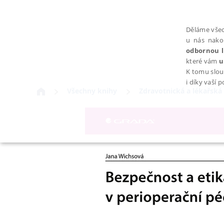
Děláme všec
u nás nako
odbornou l
které vám
u
K tomu slou
i díky vaší 
Všechny knihy
Zdravotnická a lékařská 
NEZBYTNÉ
Nezbytně nutné soubory cookie umožňují základní funkce webovýc
Provider /