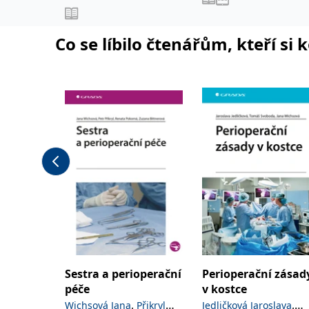
lékařských fakult.
,
,
Jaroslav
Jonáš Jakub
Anest
,
Novotný Stanislav
Co se líbilo čtenářům, kteří si 
,
Šimeček Vojtěch
Šípek
,
a kolektiv
Jan
Sestra a perioperační
Perioperační zásad
péče
v kostce
,
,
Wichsová Jana
Přikryl
Jedličková Jaroslava