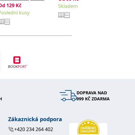
Od
129
Kč
280
Kč
Terézia
Skladem
Sedlářov
Poslední kusy
Sklade
Wirthová
Holubov
DOPRAVA NAD
H
999 KČ ZDARMA
Zákaznická podpora
+420 234 264 402