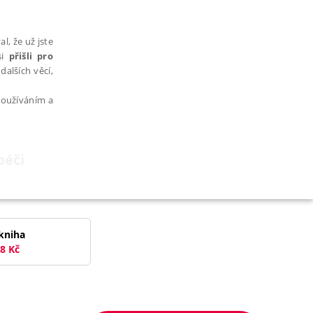
l, že už jste
si
přišli pro
dalších věcí,
 používáním a
péči
AŘAZENÉ SOUBORY
kniha
8
Kč
bytně nutných souborů cookie správně používat.