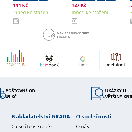
144
Kč
187
Kč
,
,
Marek
Svobodová Hana
Ihned ke stažení
Ihned ke stažení
,
Zvoníčková Marie
Slovák
Jan
POŠTOVNÉ OD
UKÁZKY U
49 KČ
VĚTŠINY KNI
Nakladatelství GRADA
O společnosti
Co se čte v Gradě?
O nás