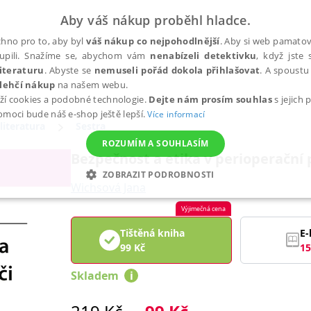
Aby váš nákup proběhl hladce.
hno pro to, aby byl
váš nákup co nejpohodlnější
. Aby si web pamatova
upili. Snažíme se, abychom vám
nenabízeli detektivku
, když jste 
iteraturu
. Abyste se
nemuseli pořád dokola přihlašovat
. A spoustu 
lehčí nákup
na našem webu.
ží cookies a podobné technologie.
Dejte nám prosím souhlas
s jejich
pomoci bude náš e-shop ještě lepší.
Více informací
literatura
Sestra
ROZUMÍM A SOUHLASÍM
Bezpečnost a etika v perioperační 
ZOBRAZIT PODROBNOSTI
Wichsová Jana
ANALYTICKÉ
MARKETINGOVÉ
FUNKČNÍ
NEZ
Výjimečná cena
Tištěná kniha
E-
99
Kč
15
Nezbytné
Analytické
Marketingové
Funkční
Nezařazené soubory
Skladem
i
h stránek, jako je přihlášení uživatele a správa účtu. Webové stránky nelze bez nez