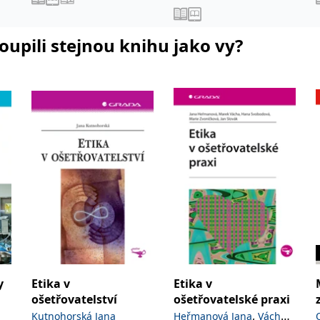
koupili stejnou knihu jako vy?
y
Etika v
Etika v
ošetřovatelství
ošetřovatelské praxi
,
Kutnohorská Jana
Heřmanová Jana
Vácha