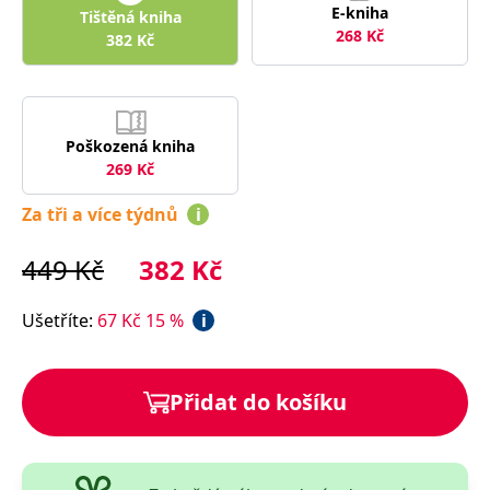
správně.
E-kniha
Tištěná kniha
268
Kč
PHPSESSID
Zavřením
Cookie
382
Kč
PHP.net
prohlížeče
generovaný
www.bambook.cz
aplikacemi
založenými
na jazyce
PHP. Toto je
univerzální
Poškozená kniha
identifikátor
používaný k
269
Kč
udržování
proměnných
relací
Za tři a více týdnů
i
uživatelů.
Obvykle se
jedná o
449
Kč
382
Kč
náhodně
vygenerované
číslo, jeho
použití může
Ušetříte
:
67
Kč
15
%
i
být specifické
pro daný
web, ale
dobrým
příkladem je
Přidat do košíku
udržování
přihlášeného
stavu
uživatele mezi
stránkami.