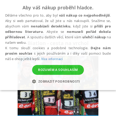
Aby váš nákup proběhl hladce.
Děláme všechno pro to, aby byl
váš nákup co nejpohodlnější
.
Aby si web pamatoval, že už jste u nás nakoupili. Snažíme se,
abychom vám
nenabízeli detektivku
, když jste si
přišli pro
odbornou literaturu
. Abyste se
nemuseli pořád dokola
Všechny knihy
Sport, zdraví a životní styl
Spor
přihlašovat
. A spoustu dalších věcí, které vám
ulehčí nákup
na
Biatlon - cesta na vrchol
našem webu.
K tomu slouží cookies a podobné technologie.
Dejte nám
Erben Eduard
,
Cícha Jaroslav
prosím souhlas
s jejich používáním a i díky vaší pomoci bude
náš e-shop ještě lepší.
Více informací
ROZUMÍM A SOUHLASÍM
ZOBRAZIT PODROBNOSTI
NEZBYTNÉ
ANALYTICKÉ
MARKETINGOVÉ
FUNKČNÍ
NEZAŘAZENÉ SOUBORY