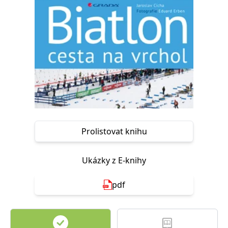
Nezbytné
Analytické
Marketingové
Funkční
Nezařazené soubory
Nezbytně nutné soubory cookie umožňují základní funkce webových
stránek, jako je přihlášení uživatele a správa účtu. Webové stránky nelze
bez nezbytně nutných souborů cookie správně používat.
Provider /
Název
Vyprší
Popis
Doména
CookieScriptConsent
1 měsíc
Tento soubor
CookieScript
cookie
www.grada.cz
používá
služba
Prolistovat knihu
Cookie-
Script.com k
zapamatování
předvoleb
Ukázky z E-knihy
souhlasu se
soubory
cookie
návštěvníků.
pdf
Je nutné, aby
banner
cookie
Cookie-
Script.com
fungoval