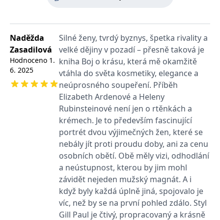
světovými válkami a velkou ekonomickou krizí.
používá k rozlišení
MUID
1 rok
Tento soubor cookie je v
prohlížeče
Microsoft
jedinečných uživatelů
Microsoftu široce
Corporation
přiřazením náhodně
používán jako jedinečný
_____tempSessionKey_____
www.grada.cz
1 rok 1
.bing.com
vygenerovaného čísla
Vyjde v překladu Diny Podzimkové.
identifikátor uživatele.
měsíc
jako identifikátoru
Lze jej nastavit pomocí
Naděžda
Silné ženy, tvrdý byznys, špetka rivality a
klienta. Je součástí
vložených skriptů
MSPTC
1 rok
Microsoft
každého požadavku na
Microsoft. Široce se věří,
Zasadilová
velké dějiny v pozadí – přesně taková je
.bing.com
stránku na webu a slouží
že se synchronizuje s
Hodnoceno
1.
k výpočtu údajů o
kniha Boj o krásu, která mě okamžitě
mnoha různými
inco_session_temp_browser
www.grada.cz
1 hodina
návštěvnících, relacích a
doménami společnosti
6. 2025
vtáhla do světa kosmetiky, elegance a
kampaních pro analytické
Microsoft, což umožňuje
incomaker_p
www.grada.cz
1 rok 1
přehledy webů.
sledování uživatelů.
neúprosného soupeření. Příběh
měsíc
VisitorStatus
1 rok
Označuje, zda je
Kentiko
Elizabeth Ardenové a Heleny
SM
.c.clarity.ms
Zavřením
Toto je soubor cookie
_hjSessionUser_3630783
.grada.cz
1 rok
1
návštěvník nový nebo se
Software LLC
prohlížeče
první strany společnosti
Rubinsteinové není jen o rtěnkách a
měsíc
vrací. Používá se ke
www.grada.cz
Microsoft MSN, který
sledování statistiky
používáme k měření
krémech. Je to především fascinující
návštěvníků ve webové
používání webu pro
analýze.
portrét dvou výjimečných žen, které se
interní analýzu.
nebály jít proti proudu doby, ani za cenu
CurrentContact
1 rok
Ukládá identifikátor GUID
Kentiko
MR
7 dní
Toto je soubor cookie
Microsoft
1
kontaktu souvisejícího s
Software LLC
první strany společnosti
Corporation
osobních obětí. Obě měly vizi, odhodlání
měsíc
aktuálním návštěvníkem
www.grada.cz
Microsoft MSN, který
.c.clarity.ms
webu. Slouží ke
používáme k měření
a neústupnost, kterou by jim mohl
sledování aktivit na
používání webu pro
webu.
závidět nejeden mužský magnát. A i
interní analýzu.
když byly každá úplně jiná, spojovalo je
C
1 měsíc 1
Zjistěte, zda prohlížeč
Adform
den
uživatele podporuje
.adform.net
víc, než by se na první pohled zdálo. Styl
soubory cookie.
Gill Paul je čtivý, propracovaný a krásně