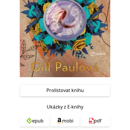
Nezbytné
Analytické
Marketingové
Funkční
Nezařazené soubory
Nezbytně nutné soubory cookie umožňují základní funkce webových
stránek, jako je přihlášení uživatele a správa účtu. Webové stránky nelze
bez nezbytně nutných souborů cookie správně používat.
Provider /
Název
Vyprší
Popis
Doména
CookieScriptConsent
1 měsíc
Tento soubor
CookieScript
cookie
www.grada.cz
používá
služba
Cookie-
Script.com k
zapamatování
předvoleb
Prolistovat knihu
souhlasu se
soubory
cookie
návštěvníků.
Ukázky z E-knihy
Je nutné, aby
banner
cookie
Cookie-
epub
mobi
pdf
Script.com
fungoval