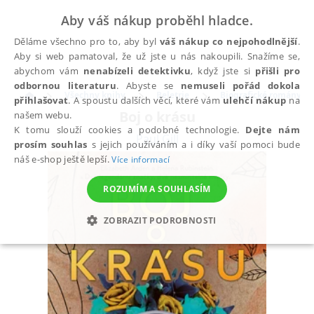
Aby váš nákup proběhl hladce.
Děláme všechno pro to, aby byl
váš nákup co nejpohodlnější
.
Aby si web pamatoval, že už jste u nás nakoupili. Snažíme se,
abychom vám
nenabízeli detektivku
, když jste si
přišli pro
odbornou literaturu
. Abyste se
nemuseli pořád dokola
Všechny knihy
Beletrie
Biografické romány
přihlašovat
. A spoustu dalších věcí, které vám
ulehčí nákup
na
Boj o krásu
našem webu.
K tomu slouží cookies a podobné technologie.
Dejte nám
Paul Gill
prosím souhlas
s jejich používáním a i díky vaší pomoci bude
náš e-shop ještě lepší.
Více informací
ROZUMÍM A SOUHLASÍM
ZOBRAZIT PODROBNOSTI
NEZBYTNÉ
ANALYTICKÉ
MARKETINGOVÉ
FUNKČNÍ
NEZAŘAZENÉ SOUBORY