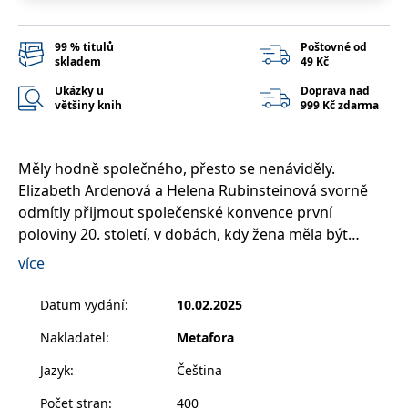
__cf_bm
30 minut
Tento soubor
Cloudflare Inc.
cookie se
.heureka.cz
používá k
rozlišení mezi
99 % titulů
Poštovné od
lidmi a
skladem
49 Kč
roboty. To je
pro web
Ukázky u
Doprava nad
přínosné, aby
většiny knih
999 Kč zdarma
bylo možné
podávat
platné zprávy
o používání
jejich
Měly hodně společného, přesto se nenáviděly.
webových
stránek.
Elizabeth Ardenová a Helena Rubinsteinová svorně
odmítly přijmout společenské konvence první
CookieConsent
1 rok
Tento soubor
Cybot A/S
cookie ukládá
www.bambook.cz
poloviny 20. století, v dobách, kdy žena měla být
stav souhlasu
uživatele se
především manželkou a matkou. Svá obchodní
více
soubory
impéria založily na pevné vůli a odhodlání a šly si
cookie pro
aktuální
tvrdě za svým navzdory očekávání společnosti a
doménu.
Datum vydání
:
10.02.2025
mnohdy i svých nejbližších. Každá vzpoura ale má
G_ENABLED_IDPS
1 rok 1
Slouží k
Google LLC
Nakladatel
:
Metafora
svou cenu…
měsíc
přihlášení
.www.grada.cz
pomocí
Elizabeth Ardenová, chudá dívka z Kanady, svou
Google
Jazyk
:
Čeština
značku doslova vydupala ze země. Dokázala ženy
ASP.NET_SessionId
Zavřením
Tento soubor
Microsoft
Počet stran
:
400
prohlížeče
cookie
Corporation