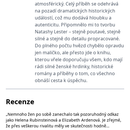
_fbp
3 měsíce
Používá Facebook k
Meta Platform
atmosférický. Celý příběh se odehrává
poskytování řady
Inc.
reklamních produktů,
.grada.cz
na pozadí dramatických historických
jako je nabízení cen v
událostí, což mu dodává hloubku a
reálném čase od
inzerentů třetích stran.
autenticitu. Připomnělo mi to tvorbu
SRM_B
1 rok
Toto je cookie první
Microsoft
Natashy Lester – stejně poutavé, stejně
strany společnosti
Corporation
silné a stejně do detailu propracované.
Microsoft MSN, které
.c.bing.com
zajišťuje správné
Do plného počtu hvězd chybělo opravdu
fungování této webové
stránky.
jen maličko, ale přesto jde o knihu,
ANONCHK
10 minut
Tento soubor cookie
kterou vřele doporučuju všem, kdo mají
Microsoft
provádí informace o
Corporation
rádi silné ženské hrdinky, historické
tom, jak koncový
.c.clarity.ms
uživatel používá web, a
romány a příběhy o tom, co všechno
jakoukoli reklamu,
kterou koncový uživatel
obnáší cesta k úspěchu.
mohl vidět před
návštěvou uvedeného
webu.
Recenze
__utmzzses
Zavřením
Parametry UTM
Google LLC
prohlížeče
používané pro reklamu /
.grada.cz
sledování pomocí
Google Analytics
„Nemnoho žen po sobě zanechalo tak pozoruhodný odkaz
jako Helena Rubinsteinová a Elizabeth Ardenová. Je zřejmé,
_uetsid
1 den
Tento soubor cookie
Microsoft
používá společnost Bing
Corporation
že přes veškerou rivalitu měly ve skutečnosti hodně
k určení, jaké reklamy by
.grada.cz