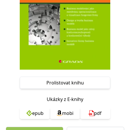
Nezbytné
Analytické
Marketingové
Funkční
Nezařazené soubory
Nezbytně nutné soubory cookie umožňují základní funkce webových
stránek, jako je přihlášení uživatele a správa účtu. Webové stránky nelze
bez nezbytně nutných souborů cookie správně používat.
Provider /
Název
Vyprší
Popis
Doména
CookieScriptConsent
1 měsíc
Tento soubor
CookieScript
cookie
www.grada.cz
používá
služba
Cookie-
Script.com k
Prolistovat knihu
zapamatování
předvoleb
souhlasu se
soubory
Ukázky z E-knihy
cookie
návštěvníků.
Je nutné, aby
banner
epub
mobi
pdf
cookie
Cookie-
Script.com
fungoval