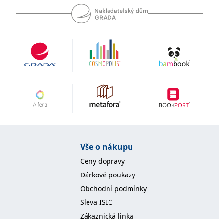
koncový uživatel používá
webové stránky a
jakoukoli reklamu,
kterou koncový uživatel
mohl vidět před
návštěvou uvedeného
webu.
MR
7 dní
Toto je soubor cookie
Microsoft
první strany společnosti
Corporation
Microsoft MSN, který
.c.bing.com
používáme k měření
používání webu pro
interní analýzu.
_uetvid
1 rok
Toto je soubor cookie
Microsoft
využívaný společností
Corporation
Microsoft Bing Ads a je
.grada.cz
sledovacím souborem
cookie. Umožňuje nám
komunikovat s
Vše o nákupu
uživatelem, který již dříve
navštívil náš web.
Ceny dopravy
test_cookie
15 minut
Tento soubor cookie
Google LLC
Dárkové poukazy
nastavuje společnost
.doubleclick.net
DoubleClick (kterou
Obchodní podmínky
vlastní společnost
Google), aby zjistila, zda
Sleva ISIC
prohlížeč návštěvníka
webu podporuje
Zákaznická linka
soubory cookie.