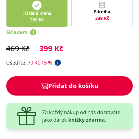
správně.
PHPSESSID
Zavřením
Cookie
PHP.net
E-kniha
Tištěná kniha
prohlížeče
generovaný
www.bambook.cz
339
Kč
399
Kč
aplikacemi
založenými
na jazyce
Skladem
i
PHP. Toto je
univerzální
identifikátor
469
Kč
399
Kč
používaný k
udržování
proměnných
relací
Ušetříte
:
70
Kč
15
%
i
uživatelů.
Obvykle se
jedná o
náhodně
vygenerované
Přidat do košíku
číslo, jeho
použití může
být specifické
pro daný
web, ale
dobrým
příkladem je
Za každý nákup od nás dostaváte
udržování
jako dárek
knížky zdarma.
přihlášeného
stavu
uživatele mezi
stránkami.