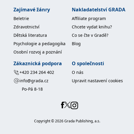
IDE
1 rok
Tento soubor cookie
Google LLC
Zajímavé žánry
Nakladatelství GRADA
nastavuje společnost
.doubleclick.net
Doubleclick a provádí
Beletrie
Affiliate program
informace o tom, jak
koncový uživatel používá
Zdravotnictví
Chcete vydat knihu?
webové stránky a
jakoukoli reklamu,
Dětská literatura
Co se čte v Gradě?
kterou koncový uživatel
mohl vidět před
Psychologie a pedagogika
Blog
návštěvou uvedeného
webu.
Osobní rozvoj a poznání
uid
.adform.net
2 měsíce
Tento soubor cookie
Zákaznická podpora
O společnosti
poskytuje jednoznačně
přiřazené strojově
generované ID uživatele
+420 234 264 402
O nás
a shromažďuje údaje o
aktivitě na webu. Tato
info@grada.cz
Upravit nastavení cookies
data mohou být
odeslána k analýze a
Po-Pá 8-18
hlášení třetí straně.
Copyright ©
2026
Grada Publishing, a.s.