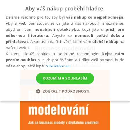
Aby váš nákup proběhl hladce.
Děláme všechno pro to, aby byl
váš nákup co nejpohodlnější
.
Aby si web pamatoval, že už jste u nás nakoupili. Snažíme se,
abychom vám
nenabízeli detektivku
, když jste si
přišli pro
odbornou literaturu
. Abyste se
nemuseli pořád dokola
Všechny knihy
Podnikání, ekonomie a finance
přihlašovat
. A spoustu dalších věcí, které vám
ulehčí nákup
na
Business modelování
našem webu.
K tomu slouží cookies a podobné technologie.
Dejte nám
Jak na business modely v digitálním prostředí
prosím souhlas
s jejich používáním a i díky vaší pomoci bude
Adámek Pavel
,
Meixnerová Lucie
náš e-shop ještě lepší.
Více informací
ROZUMÍM A SOUHLASÍM
ZOBRAZIT PODROBNOSTI
NEZBYTNÉ
ANALYTICKÉ
MARKETINGOVÉ
FUNKČNÍ
NEZAŘAZENÉ SOUBORY