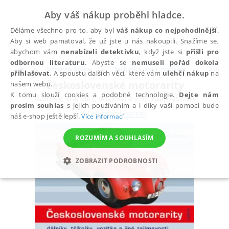
Aby váš nákup proběhl hladce.
Děláme všechno pro to, aby byl
váš nákup co nejpohodlnější
.
Aby si web pamatoval, že už jste u nás nakoupili. Snažíme se,
abychom vám
nenabízeli detektivku
, když jste si
přišli pro
odbornou literaturu
. Abyste se
nemuseli pořád dokola
Všechny knihy
Technika, auta, počítače
Auto 
přihlašovat
. A spoustu dalších věcí, které vám
ulehčí nákup
na
Československé motorarity
našem webu.
K tomu slouží cookies a podobné technologie.
Dejte nám
dálníky, tříkolky, vozítka a jiné zajímavosti
prosím souhlas
s jejich používáním a i díky vaší pomoci bude
Malypetr Marcel
náš e-shop ještě lepší.
Více informací
ROZUMÍM A SOUHLASÍM
ZOBRAZIT PODROBNOSTI
NEZBYTNÉ
ANALYTICKÉ
MARKETINGOVÉ
FUNKČNÍ
NEZAŘAZENÉ SOUBORY