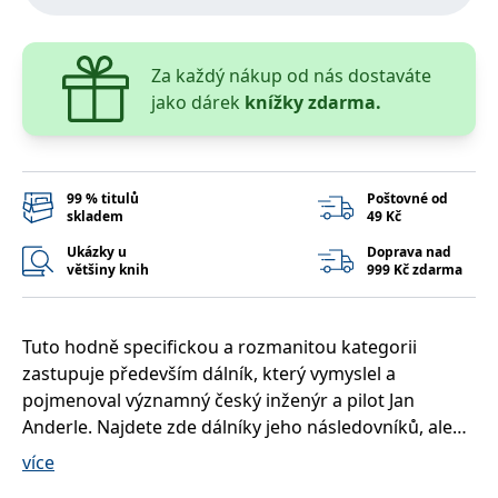
správně.
PHPSESSID
Zavřením
Cookie
PHP.net
prohlížeče
generovaný
www.bambook.cz
aplikacemi
Za každý nákup od nás dostaváte
založenými
jako dárek
knížky zdarma.
na jazyce
PHP. Toto je
univerzální
identifikátor
používaný k
udržování
proměnných
99 % titulů
Poštovné od
relací
skladem
49 Kč
uživatelů.
Obvykle se
Ukázky u
Doprava nad
jedná o
většiny knih
999 Kč zdarma
náhodně
vygenerované
číslo, jeho
použití může
být specifické
Tuto hodně specifickou a rozmanitou kategorii
pro daný
web, ale
zastupuje především dálník, který vymyslel a
dobrým
pojmenoval významný český inženýr a pilot Jan
příkladem je
udržování
Anderle. Najdete zde dálníky jeho následovníků, ale
přihlášeného
stavu
také specifická vozidla renomovaných
více
uživatele mezi
stránkami.
československých firem, různá tříkolová vozidla, jako