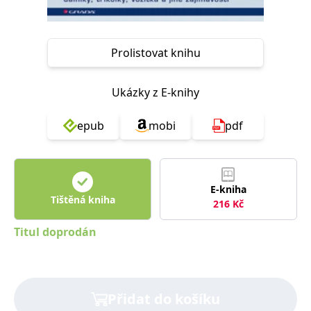
Nezbytné
Analytické
Marketingové
Funkční
Nezařazené soubory
Prolistovat knihu
Nezbytně nutné soubory cookie umožňují základní funkce webových
stránek, jako je přihlášení uživatele a správa účtu. Webové stránky nelze
bez nezbytně nutných souborů cookie správně používat.
Ukázky z E-knihy
Provider /
Název
Vyprší
Popis
Doména
epub
mobi
pdf
CookieScriptConsent
1 měsíc
Tento soubor
CookieScript
cookie
www.grada.cz
používá
služba
Cookie-
E-kniha
Script.com k
Tištěná kniha
zapamatování
216
Kč
předvoleb
souhlasu se
soubory
Titul doprodán
cookie
návštěvníků.
Je nutné, aby
banner
cookie
Cookie-
Přidat do košíku
Script.com
fungoval