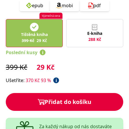
správně.
epub
mobi
pdf
PHPSESSID
Zavřením
Cookie
PHP.net
prohlížeče
generovaný
www.bambook.cz
Výjimečná cena
aplikacemi
založenými
na jazyce
PHP. Toto je
E-kniha
Tištěná kniha
univerzální
identifikátor
288
Kč
399
Kč
29
Kč
používaný k
udržování
proměnných
Poslední kusy
i
relací
uživatelů.
Obvykle se
399
Kč
29
Kč
jedná o
náhodně
vygenerované
číslo, jeho
Ušetříte
:
370
Kč
93
%
i
použití může
být specifické
pro daný
web, ale
dobrým
Přidat do košíku
příkladem je
udržování
přihlášeného
stavu
uživatele mezi
stránkami.
Za každý nákup od nás dostaváte