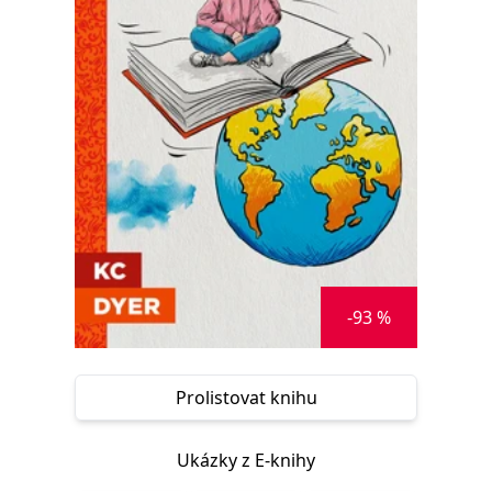
Nezbytné
Analytické
Marketingové
Funkční
Nezařazené soubory
Nezbytně nutné soubory cookie umožňují základní funkce webových
stránek, jako je přihlášení uživatele a správa účtu. Webové stránky nelze
bez nezbytně nutných souborů cookie správně používat.
Provider /
Název
Vyprší
Popis
Doména
CookieScriptConsent
1 měsíc
Tento soubor
CookieScript
cookie
www.grada.cz
používá
služba
Cookie-
Script.com k
zapamatování
-93 %
předvoleb
souhlasu se
soubory
cookie
návštěvníků.
Prolistovat knihu
Je nutné, aby
banner
cookie
Cookie-
Ukázky z E-knihy
Script.com
fungoval