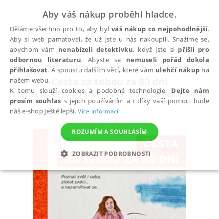
Aby váš nákup proběhl hladce.
Děláme všechno pro to, aby byl
váš nákup co nejpohodlnější
.
Aby si web pamatoval, že už jste u nás nakoupili. Snažíme se,
abychom vám
nenabízeli detektivku
, když jste si
přišli pro
odbornou literaturu
. Abyste se
nemuseli pořád dokola
Všechny knihy
Beletrie
Romantika, romány pr
přihlašovat
. A spoustu dalších věcí, které vám
ulehčí nákup
na
Cesta za tebou za 80 dní
našem webu.
K tomu slouží cookies a podobné technologie.
Dejte nám
Poznat svět i samu sebe, získat práci… a nezamilovat
prosím souhlas
s jejich používáním a i díky vaší pomoci bude
se.
náš e-shop ještě lepší.
Více informací
dyer kc
ROZUMÍM A SOUHLASÍM
ZOBRAZIT PODROBNOSTI
NEZBYTNÉ
ANALYTICKÉ
MARKETINGOVÉ
FUNKČNÍ
NEZAŘAZENÉ SOUBORY