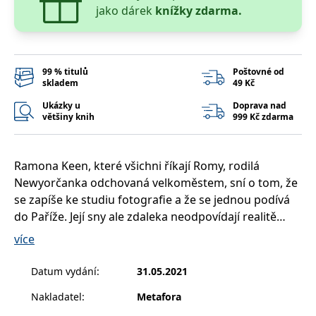
__cf_bm
30 minut
Tento soubor
Cloudflare Inc.
jako dárek
knížky zdarma.
cookie se
.heureka.cz
používá k
rozlišení mezi
lidmi a
roboty. To je
pro web
99 % titulů
Poštovné od
přínosné, aby
skladem
49 Kč
bylo možné
podávat
platné zprávy
Ukázky u
Doprava nad
o používání
většiny knih
999 Kč zdarma
jejich
webových
stránek.
Ramona Keen, které všichni říkají Romy, rodilá
CookieConsent
1 rok
Tento soubor
Cybot A/S
cookie ukládá
www.bambook.cz
Newyorčanka odchovaná velkoměstem, sní o tom, že
stav souhlasu
uživatele se
se zapíše ke studiu fotografie a že se jednou podívá
soubory
cookie pro
do Paříže. Její sny ale zdaleka neodpovídají realitě
aktuální
všedních dnů. Namísto cestování a focení pracuje v
doménu.
více
pitoreskním knihkupectví svého strýce, kde se čaj pije
G_ENABLED_IDPS
1 rok 1
Slouží k
Google LLC
měsíc
přihlášení
.www.grada.cz
po litrech a veškerá dobrodružství se odehrávají jen
Datum vydání
:
31.05.2021
pomocí
na stránkách knih z druhé ruky.
Google
Nakladatel
:
Metafora
ASP.NET_SessionId
Zavřením
Tento soubor
Microsoft
prohlížeče
cookie
Corporation